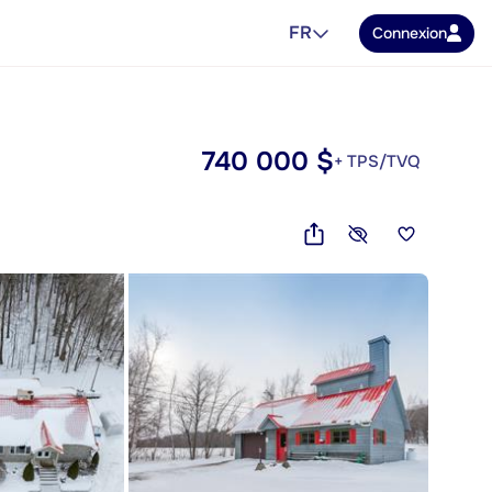
FR
Connexion
740 000 $
+ TPS/TVQ