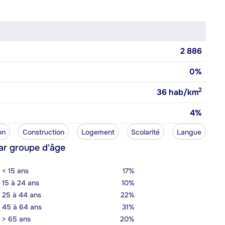
2 886
0%
2
36
hab/km
4%
on
Construction
Logement
Scolarité
Langue
ar groupe d'âge
< 15 ans
17%
15 à 24 ans
10%
25 à 44 ans
22%
45 à 64 ans
31%
> 65 ans
20%