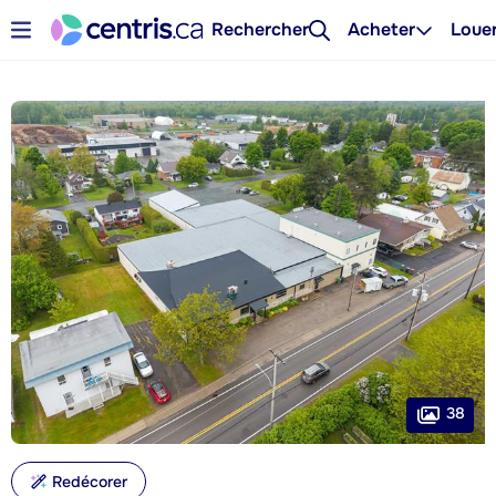
Rechercher
Acheter
Loue
38
Redécorer