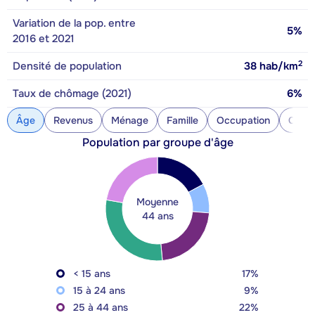
Variation de la pop. entre
5%
2016 et 2021
2
Densité de population
38
hab/km
Taux de chômage (2021)
6%
Âge
Revenus
Ménage
Famille
Occupation
Const
Population par groupe d'âge
Moyenne
44 ans
< 15 ans
17%
15 à 24 ans
9%
25 à 44 ans
22%