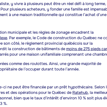
liste, y vivre à plusieurs peut être un réel défi à long terme,
Pour plusieurs acheteurs, y fonder une famille est impensab
ment à une maison traditionnelle qui constitue l’achat d’une 
ation municipale et les règles de zonage encadrent la
lexe
. Par exemple, le
Code de construction du Québec ne c
e son côté, le règlement provincial québécois sur la
erdit la construction de bâtiments de
moins de 275 pieds ca
 carrés pour une maison unifamiliale comprenant une chambr
érées comme des roulottes. Ainsi, une grande majorité de
priétaire de l’occuper durant toute l’année.
e-ci ne peut être financée par un prêt hypothécaire. Selon I
es et des opérations pour le Québec de
Ratehub
, la meilleu
nnel, bien que le taux d’intérêt d’environ 10 % soit plus é
 3 %.