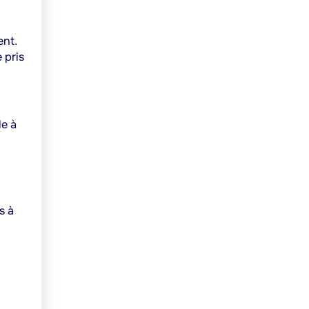
ent.
 pris
le à
s à