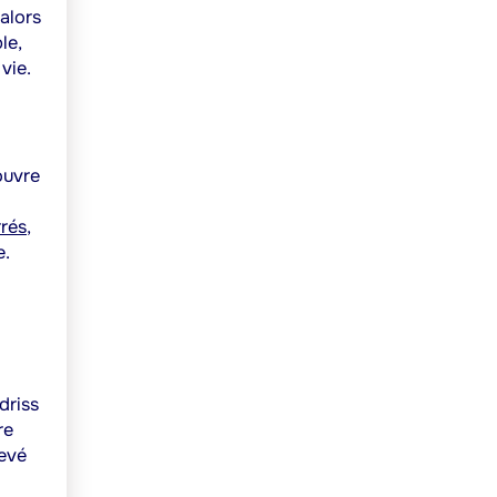
 alors
le,
vie.
ouvre
rrés
,
e
.
driss
re
levé