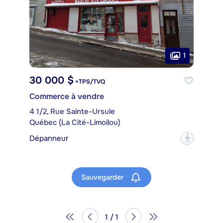
1
30 000 $
+TPS/TVQ
Commerce à vendre
4 1/2, Rue Sainte-Ursule
Québec (La Cité-Limoilou)
Dépanneur
?
Sauvegarder
1 / 1