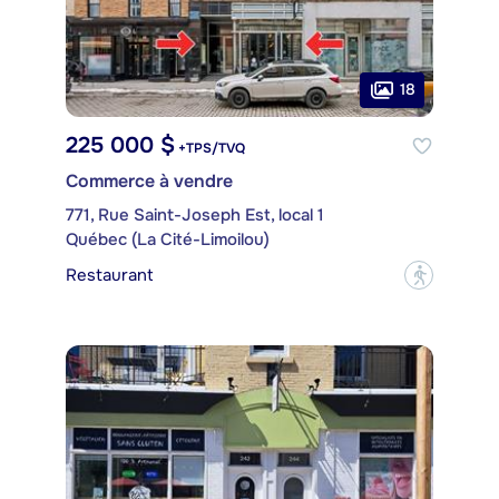
18
225 000 $
+TPS/TVQ
Commerce à vendre
771, Rue Saint-Joseph Est, local 1
Québec (La Cité-Limoilou)
Restaurant
?