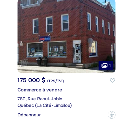
1
175 000 $
+TPS/TVQ
Commerce à vendre
780, Rue Raoul-Jobin
Québec (La Cité-Limoilou)
Dépanneur
?