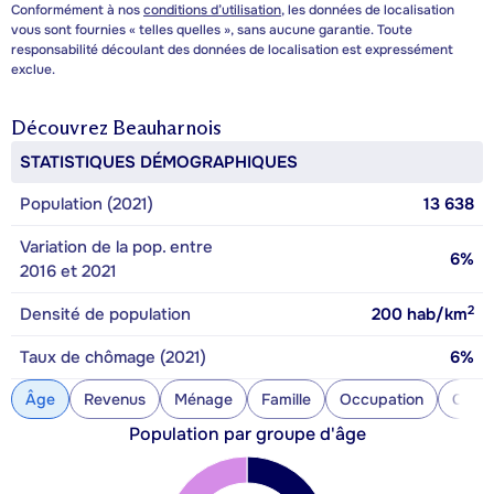
Conformément à nos
conditions d’utilisation
, les données de localisation
vous sont fournies « telles quelles », sans aucune garantie. Toute
responsabilité découlant des données de localisation est expressément
exclue.
Découvrez
Beauharnois
STATISTIQUES DÉMOGRAPHIQUES
Population (2021)
13 638
Variation de la pop. entre
6%
2016 et 2021
2
Densité de population
200
hab/km
Taux de chômage (2021)
6%
Âge
Revenus
Ménage
Famille
Occupation
Const
Population par groupe d'âge