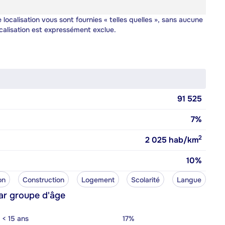
 localisation vous sont fournies « telles quelles », sans aucune
calisation est expressément exclue.
91 525
7%
2
2 025
hab/km
10%
on
Construction
Logement
Scolarité
Langue
ar groupe d'âge
< 15 ans
17%