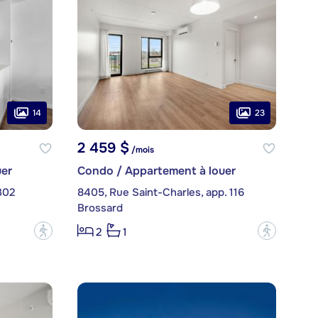
14
23
2 459 $
/mois
er
Condo / Appartement à louer
302
8405, Rue Saint-Charles, app. 116
Brossard
?
?
2
1