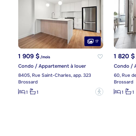
17
1 909 $
1 820 $
/mois
Condo / Appartement à louer
Condo / 
8405, Rue Saint-Charles, app. 323
60, Rue de
Brossard
Brossard
?
1
1
1
1