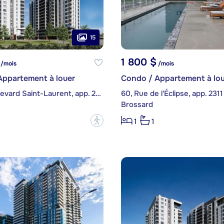
15
1 800 $
/mois
/mois
Appartement à louer
Condo / Appartement à lou
8355, boulevard Saint-Laurent, app. 201
60, Rue de l'Éclipse, app. 2311
Brossard
?
1
1