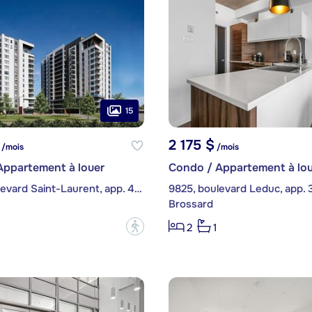
15
2 175 $
/mois
/mois
Appartement à louer
Condo / Appartement à lou
8355, boulevard Saint-Laurent, app. 406
9825, boulevard Leduc, app. 
Brossard
?
2
1