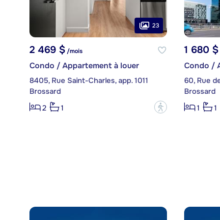
23
2 469 $
1 680 $
/mois
Condo / Appartement à louer
Condo / 
8405, Rue Saint-Charles, app. 1011
60, Rue de
Brossard
Brossard
?
2
1
1
1