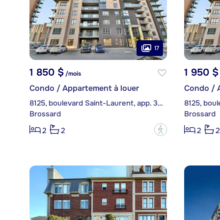
17
1 850 $
1 950 $
/mois
Condo / Appartement à louer
Condo / 
8125, boulevard Saint-Laurent, app. 303
8125, boul
Brossard
Brossard
?
2
2
2
2