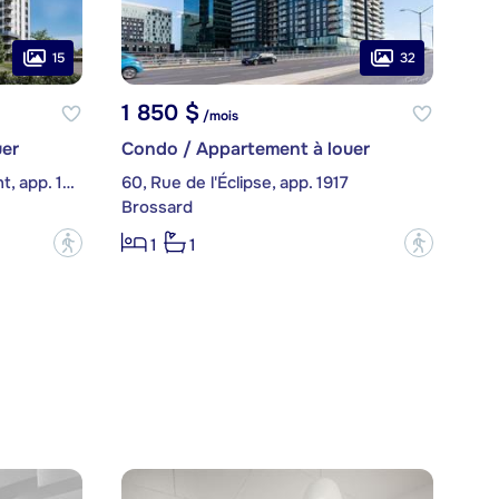
15
32
1 850 $
/mois
er
Condo / Appartement à louer
8355, boulevard Saint-Laurent, app. 1103
60, Rue de l'Éclipse, app. 1917
Brossard
?
?
1
1