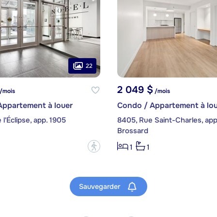
22
2 049 $
/mois
/mois
Appartement à louer
Condo / Appartement à lou
 l'Éclipse, app. 1905
8405, Rue Saint-Charles, app
Brossard
?
1
1
Sauvegarder