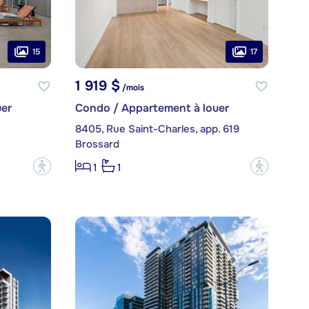
15
17
1 919 $
/mois
er
Condo / Appartement à louer
8405, Rue Saint-Charles, app. 619
Brossard
?
?
1
1