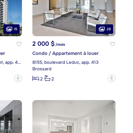
15
28
2 000 $
/mois
er
Condo / Appartement à louer
8355, boulevard Saint-Laurent, app. 408
8155, boulevard Leduc, app. 413
Brossard
?
?
2
2