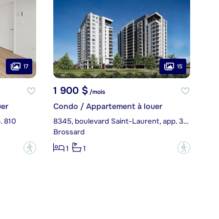
17
15
1 900 $
/mois
er
Condo / Appartement à louer
. 810
8345, boulevard Saint-Laurent, app. 303
Brossard
?
?
1
1