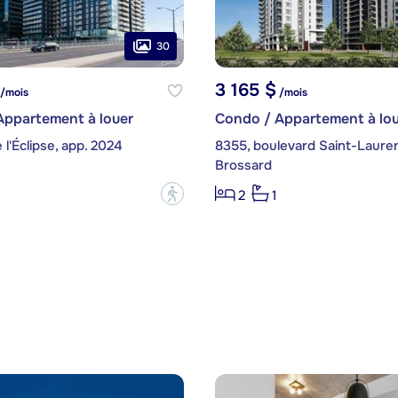
30
3 165 $
/mois
/mois
Appartement à louer
Condo / Appartement à lou
 l'Éclipse, app. 2024
Brossard
?
2
1