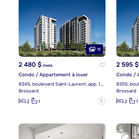
15
2 480 $
2 595 $
/mois
Condo / Appartement à louer
Condo / 
8345, boulevard Saint-Laurent, app. 1001
Brossard
Brossard
?
2
1
2
1