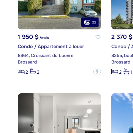
22
1 950 $
2 370 $
/mois
Condo / Appartement à louer
Condo / 
8964, Croissant du Louvre
Brossard
Brossard
?
2
2
2
1