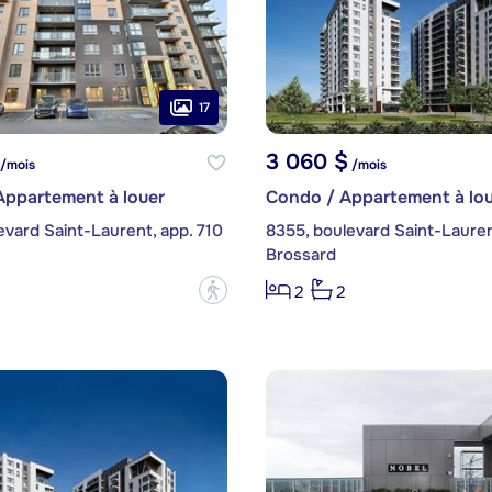
17
3 060 $
/mois
/mois
Appartement à louer
Condo / Appartement à lou
evard Saint-Laurent, app. 710
Brossard
?
2
2