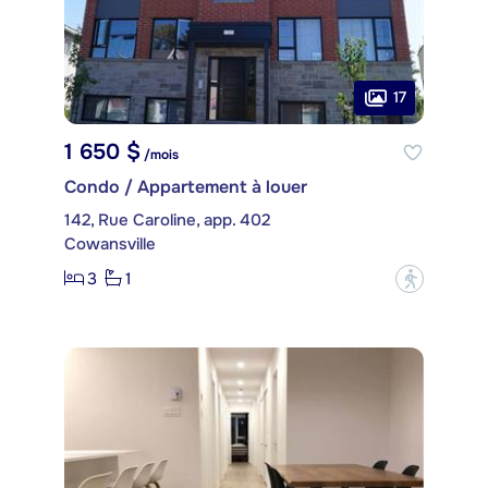
17
1 650 $
/mois
Condo / Appartement à louer
142, Rue Caroline, app. 402
Cowansville
3
1
?