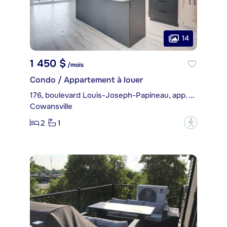
14
1 450 $
/mois
Condo / Appartement à louer
176, boulevard Louis-Joseph-Papineau, app. 03
Cowansville
2
1
?