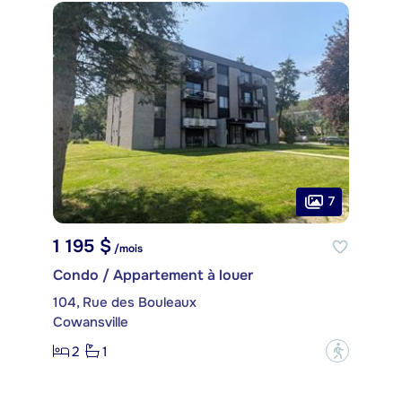
7
1 195 $
/mois
Condo / Appartement à louer
104, Rue des Bouleaux
Cowansville
2
1
?