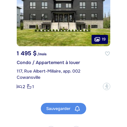
19
1 495 $
/mois
Condo / Appartement à louer
117, Rue Albert-Millaire, app. 002
Cowansville
2
1
?
Sauvegarder