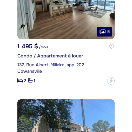
5
1 495 $
/mois
Condo / Appartement à louer
132, Rue Albert-Millaire, app. 202
Cowansville
2
1
?