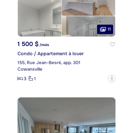
11
1 500 $
/mois
Condo / Appartement à louer
155, Rue Jean-Besré, app. 301
Cowansville
3
1
?