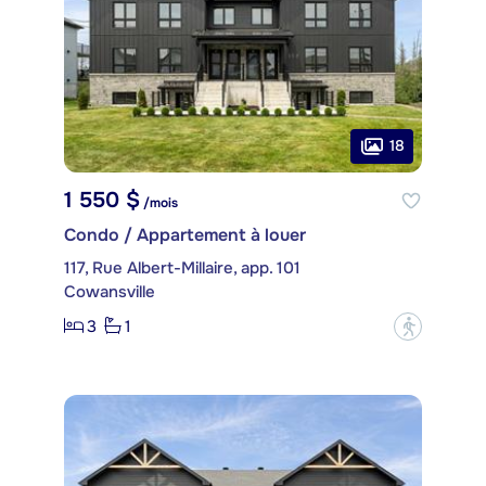
18
1 550 $
/mois
Condo / Appartement à louer
117, Rue Albert-Millaire, app. 101
Cowansville
3
1
?