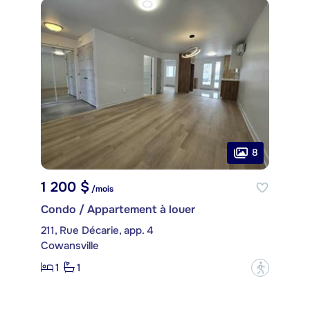
8
1 200 $
/mois
Condo / Appartement à louer
211, Rue Décarie, app. 4
Cowansville
1
1
?