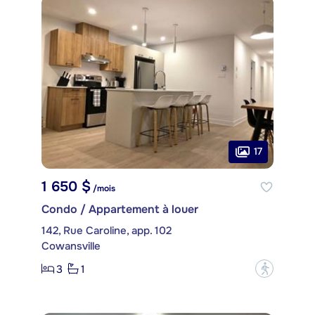
17
1 650 $
/mois
Condo / Appartement à louer
142, Rue Caroline, app. 102
Cowansville
3
1
?