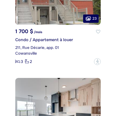
23
1 700 $
/mois
Condo / Appartement à louer
211, Rue Décarie, app. 01
Cowansville
3
2
?