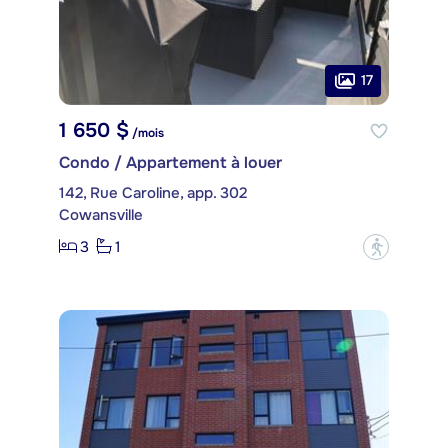
17
1 650 $
/mois
Condo / Appartement à louer
142, Rue Caroline, app. 302
Cowansville
3
1
?