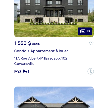
18
1 550 $
/mois
Condo / Appartement à louer
117, Rue Albert-Millaire, app. 102
Cowansville
3
1
?