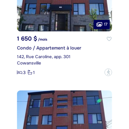
17
1 650 $
/mois
Condo / Appartement à louer
142, Rue Caroline, app. 301
Cowansville
3
1
?