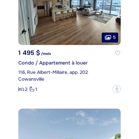
5
1 495 $
/mois
Condo / Appartement à louer
116, Rue Albert-Millaire, app. 202
Cowansville
2
1
?