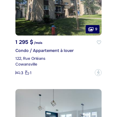
9
1 295 $
/mois
Condo / Appartement à louer
122, Rue Orléans
Cowansville
3
1
?