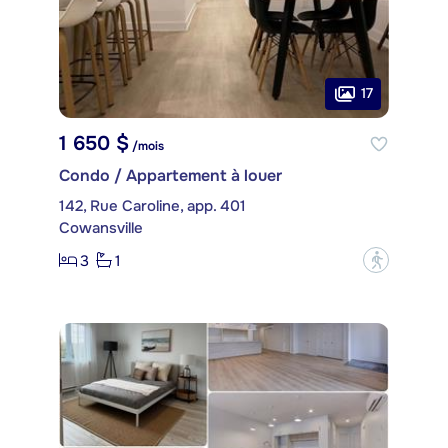
17
1 650 $
/mois
Condo / Appartement à louer
142, Rue Caroline, app. 401
Cowansville
3
1
?