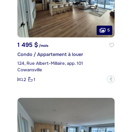
5
1 495 $
/mois
Condo / Appartement à louer
124, Rue Albert-Millaire, app. 101
Cowansville
2
1
?