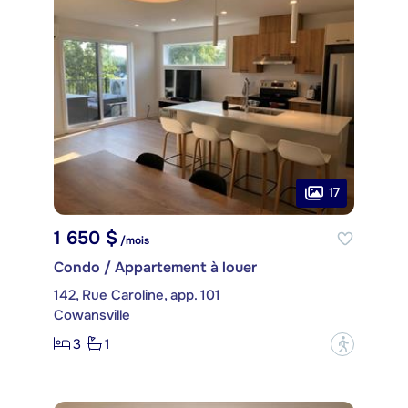
17
1 650 $
/mois
Condo / Appartement à louer
142, Rue Caroline, app. 101
Cowansville
3
1
?