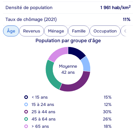
2
Densité de population
1 961
hab/km
Taux de chômage (2021)
11%
Âge
Revenus
Ménage
Famille
Occupation
Const
Population par groupe d'âge
Moyenne
42 ans
< 15 ans
15%
15 à 24 ans
12%
25 à 44 ans
30%
45 à 64 ans
26%
> 65 ans
18%