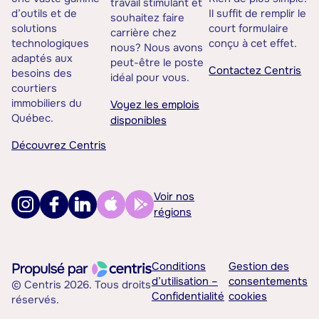
travail stimulant et
d’outils et de
Il suffit de remplir le
souhaitez faire
solutions
court formulaire
carrière chez
technologiques
conçu à cet effet.
nous? Nous avons
adaptés aux
peut-être le poste
Contactez Centris
besoins des
idéal pour vous.
courtiers
immobiliers du
Voyez les emplois
Québec.
disponibles
Découvrez Centris
Voir nos
régions
Conditions
Gestion des
d’utilisation –
consentements
© Centris 2026. Tous droits
Confidentialité
cookies
réservés.