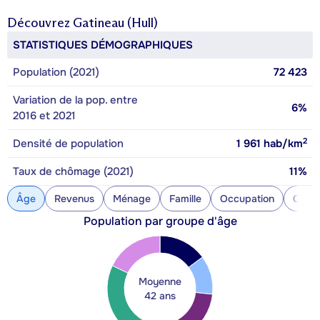
Découvrez
Gatineau (Hull)
STATISTIQUES DÉMOGRAPHIQUES
Population (2021)
72 423
Variation de la pop. entre
6%
2016 et 2021
2
Densité de population
1 961
hab/km
Taux de chômage (2021)
11%
Âge
Revenus
Ménage
Famille
Occupation
Const
Population par groupe d'âge
Moyenne
42 ans