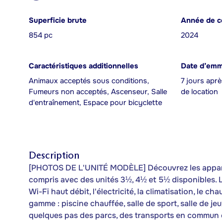
Superficie brute
Année de c
854 pc
2024
Caractéristiques additionnelles
Date d’em
Animaux acceptés sous conditions,
7 jours aprè
Fumeurs non acceptés, Ascenseur, Salle
de location
d'entraînement, Espace pour bicyclette
Description
[PHOTOS DE L'UNITÉ MODÈLE] Découvrez les appart
compris avec des unités 3½, 4½ et 5½ disponibles. 
Wi-Fi haut débit, l'électricité, la climatisation, le c
gamme : piscine chauffée, salle de sport, salle de je
quelques pas des parcs, des transports en commun e