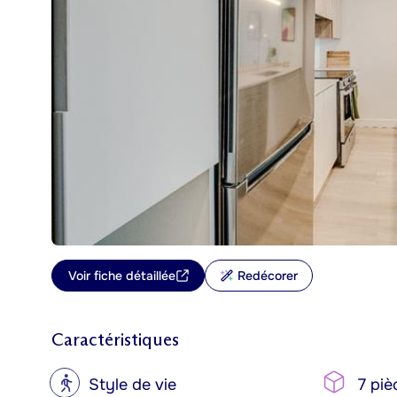
Voir fiche détaillée
Redécorer
Caractéristiques
?
Style de vie
7 piè