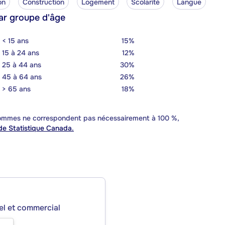
on
Construction
Logement
Scolarité
Langue
ar groupe d'âge
< 15 ans
15%
15 à 24 ans
12%
25 à 44 ans
30%
45 à 64 ans
26%
> 65 ans
18%
 sommes ne correspondent pas nécessairement à 100 %,
e Statistique Canada.
iel et commercial