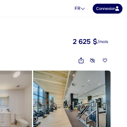
FR
Connexion
2 625 $
/mois