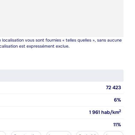
 localisation vous sont fournies « telles quelles », sans aucune
calisation est expressément exclue.
72 423
6%
2
1 961
hab/km
11%