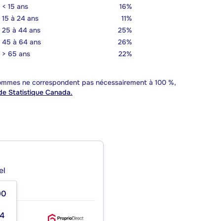
< 15 ans
16%
15 à 24 ans
11%
25 à 44 ans
25%
45 à 64 ans
26%
> 65 ans
22%
 sommes ne correspondent pas nécessairement à 100 %,
e Statistique Canada.
el
90
44