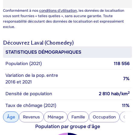
Conformément à nos
conditions d’utilisation
, les données de localisation
vous sont fournies « telles quelles », sans aucune garantie. Toute
responsabilité découlant des données de localisation est expressément
exclue.
Découvrez
Laval (Chomedey)
STATISTIQUES DÉMOGRAPHIQUES
Population (2021)
118 556
Variation de la pop. entre
7%
2016 et 2021
2
Densité de population
2 810
hab/km
Taux de chômage (2021)
11%
Âge
Revenus
Ménage
Famille
Occupation
Const
Population par groupe d'âge