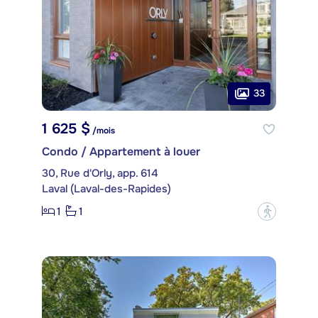
33
1 625 $
/mois
Condo / Appartement à louer
30, Rue d'Orly, app. 614
Laval (Laval-des-Rapides)
1
1
?