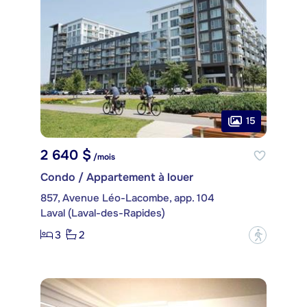
15
2 640 $
/mois
Condo / Appartement à louer
857, Avenue Léo-Lacombe, app. 104
Laval (Laval-des-Rapides)
3
2
?