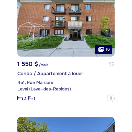
16
1 550 $
/mois
Condo / Appartement à louer
451, Rue Marconi
Laval (Laval-des-Rapides)
2
1
?