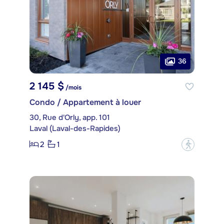
36
2 145 $
/mois
Condo / Appartement à louer
30, Rue d'Orly, app. 101
Laval (Laval-des-Rapides)
2
1
?