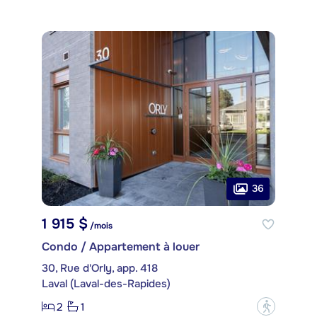
36
1 915 $
/mois
Condo / Appartement à louer
30, Rue d'Orly, app. 418
Laval (Laval-des-Rapides)
2
1
?