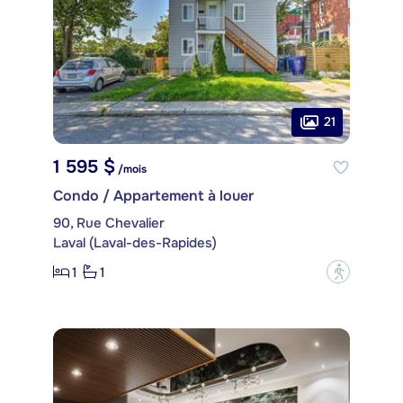
21
1 595 $
/mois
Condo / Appartement à louer
90, Rue Chevalier
Laval (Laval-des-Rapides)
1
1
?