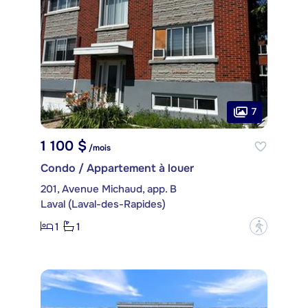
7
1 100 $
/mois
Condo / Appartement à louer
201, Avenue Michaud, app. B
Laval (Laval-des-Rapides)
1
1
?