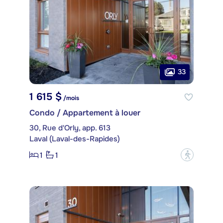
33
1 615 $
/mois
Condo / Appartement à louer
30, Rue d'Orly, app. 613
Laval (Laval-des-Rapides)
1
1
?