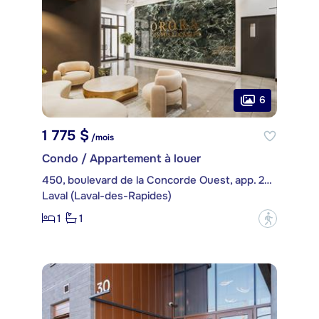
6
1 775 $
/mois
Condo / Appartement à louer
450, boulevard de la Concorde Ouest, app. 208
Laval (Laval-des-Rapides)
1
1
?