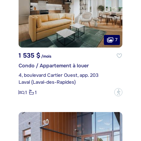
7
1 535 $
/mois
Condo / Appartement à louer
4, boulevard Cartier Ouest, app. 203
Laval (Laval-des-Rapides)
1
1
?