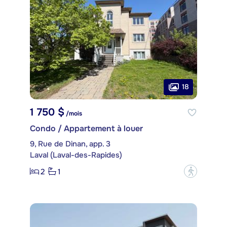
18
1 750 $
/mois
Condo / Appartement à louer
9, Rue de Dinan, app. 3
Laval (Laval-des-Rapides)
2
1
?