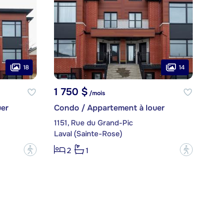
18
14
1 750 $
/mois
er
Condo / Appartement à louer
1151, Rue du Grand-Pic
Laval (Sainte-Rose)
?
?
2
1