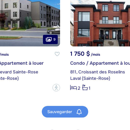
9
1 750 $
/mois
/mois
Appartement à louer
Condo / Appartement à lou
levard Sainte-Rose
811, Croissant des Roselins
nte-Rose)
Laval (Sainte-Rose)
?
2
1
Sauvegarder