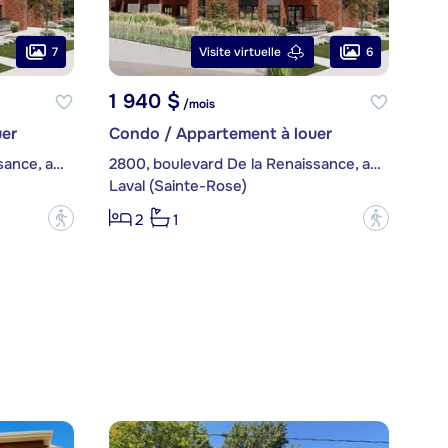
7
6
Visite virtuelle
1 940 $
/mois
er
Condo / Appartement à louer
2820, boulevard De la Renaissance, app. 301
2800, boulevard De la Renaissance, app. 102
Laval (Sainte-Rose)
?
?
2
1