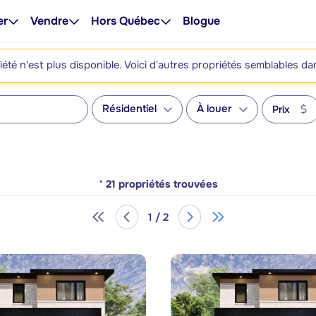
er
Vendre
Hors Québec
Blogue
été n'est plus disponible. Voici d'autres propriétés semblables da
Résidentiel
À louer
Prix
*
21
propriétés trouvées
1 / 2