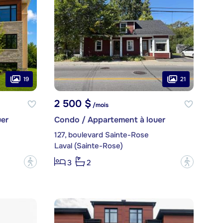
19
21
2 500 $
/mois
er
Condo / Appartement à louer
127, boulevard Sainte-Rose
Laval (Sainte-Rose)
?
?
3
2