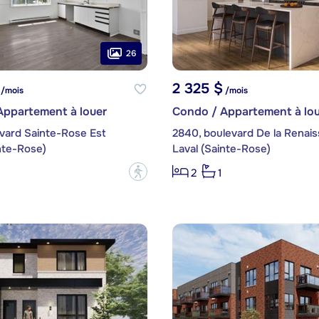
26
2 325 $
/mois
/mois
Appartement à louer
Condo / Appartement à lou
evard Sainte-Rose Est
nte-Rose)
Laval (Sainte-Rose)
?
2
1