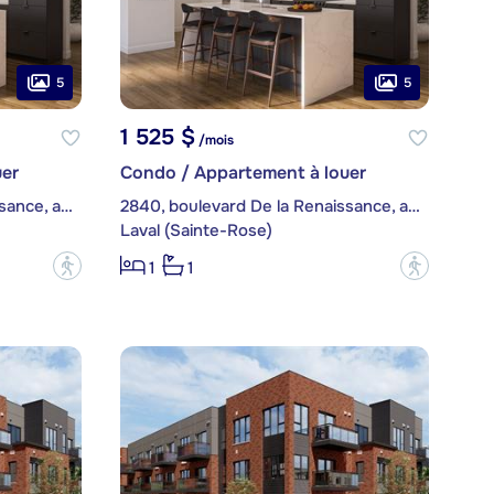
5
5
1 525 $
/mois
er
Condo / Appartement à louer
2840, boulevard De la Renaissance, app. 208
2840, boulevard De la Renaissance, app. 101
Laval (Sainte-Rose)
?
?
1
1