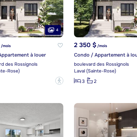
4
2 350 $
/mois
/mois
Appartement à louer
Condo / Appartement à lou
rd des Rossignols
boulevard des Rossignols
nte-Rose)
Laval (Sainte-Rose)
?
3
2