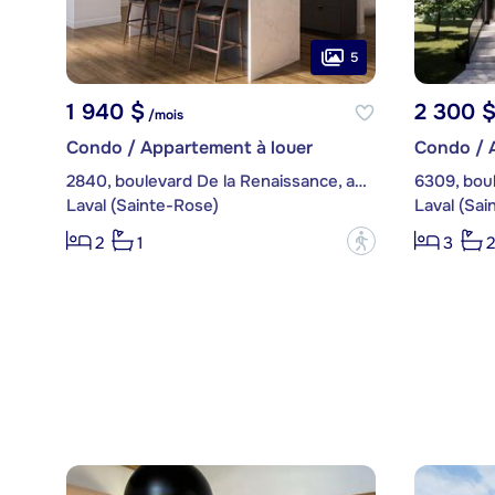
5
1 940 $
2 300 
/mois
Condo / Appartement à louer
Condo / 
2840, boulevard De la Renaissance, app. 102
6309, bou
Laval (Sainte-Rose)
Laval (Sai
?
2
1
3
2