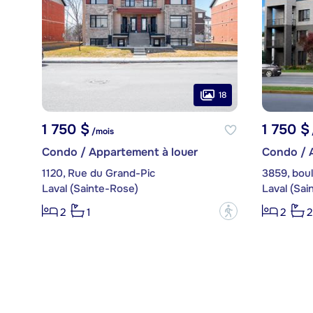
18
1 750 $
1 750 $
/mois
Condo / Appartement à louer
Condo / 
1120, Rue du Grand-Pic
3859, bou
Laval (Sainte-Rose)
Laval (Sai
?
2
1
2
2