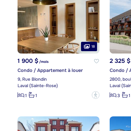
18
1 900 $
2 325 $
/mois
Condo / Appartement à louer
Condo / 
9, Rue Blondin
Laval (Sainte-Rose)
Laval (Sai
?
1
1
3
1