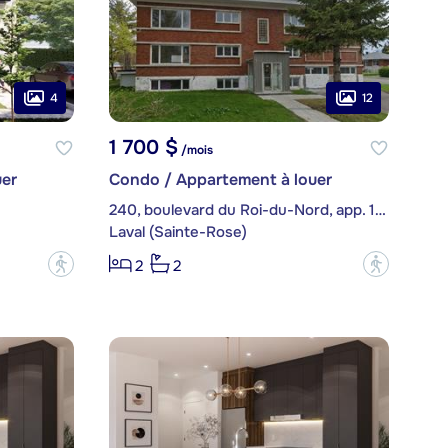
4
12
1 700 $
/mois
er
Condo / Appartement à louer
240, boulevard du Roi-du-Nord, app. 101
Laval (Sainte-Rose)
?
?
2
2