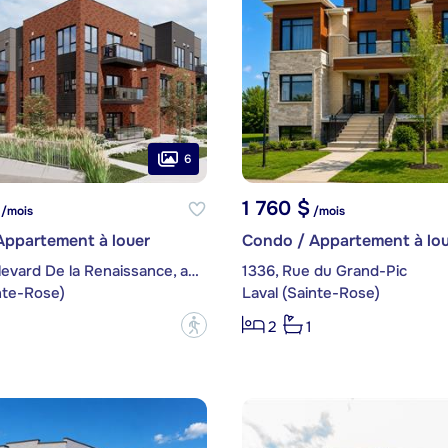
6
1 760 $
/mois
/mois
Appartement à louer
Condo / Appartement à lou
2800, boulevard De la Renaissance, app. 210
1336, Rue du Grand-Pic
nte-Rose)
Laval (Sainte-Rose)
?
2
1