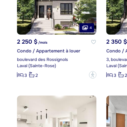
4
2 250 $
2 350 $
/mois
Condo / Appartement à louer
Condo / 
boulevard des Rossignols
3, bouleva
Laval (Sainte-Rose)
Laval (Sai
?
3
2
3
2