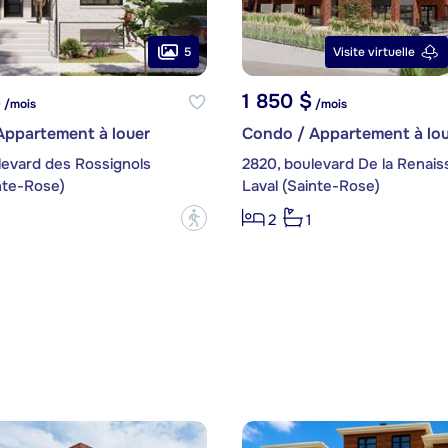
5
Visite virtuelle
$
1 850 $
/mois
/mois
Appartement à louer
Condo / Appartement à lou
levard des Rossignols
nte-Rose)
Laval (Sainte-Rose)
?
2
1