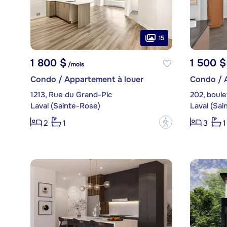
15
1 800 $
1 500 $
/mois
Condo / Appartement à louer
Condo / 
1213, Rue du Grand-Pic
202, boul
Laval (Sainte-Rose)
Laval (Sai
?
2
1
3
1