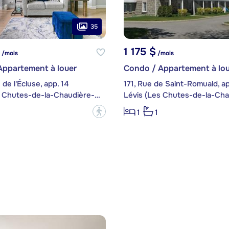
35
1 175 $
/mois
/mois
Appartement à louer
Condo / Appartement à lou
de l'Écluse, app. 14
171, Rue de Saint-Romuald, ap
Lévis (Les Chutes-de-la-Chaudière-Est)
?
1
1