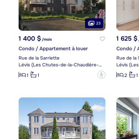
23
1 400 $
1 625 $
/mois
Condo / Appartement à louer
Condo / 
Rue de la Sarriette
Rue de la 
Lévis (Les Chutes-de-la-Chaudière-Est)
?
1
1
2
1