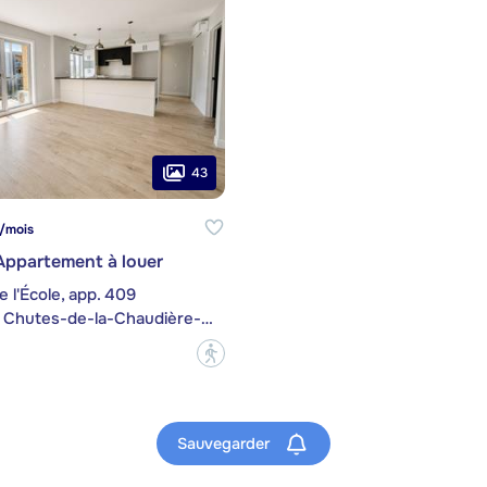
43
/mois
Appartement à louer
e l'École, app. 409
Lévis (Les Chutes-de-la-Chaudière-Est)
?
Sauvegarder