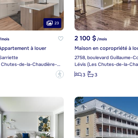
23
2 100 $
/mois
/mois
Appartement à louer
Maison en copropriété à lo
Sarriette
Lévis (Les Chutes-de-la-Chaudière-Est)
?
3
3