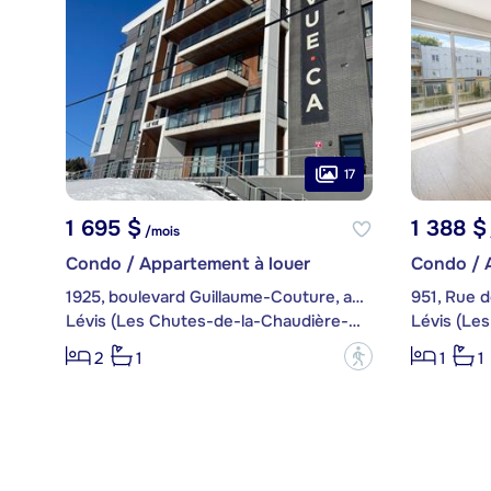
17
1 695 $
1 388 $
/mois
Condo / Appartement à louer
Condo / 
1925, boulevard Guillaume-Couture, app. 507
951, Rue d
Lévis (Les Chutes-de-la-Chaudière-Est)
?
2
1
1
1