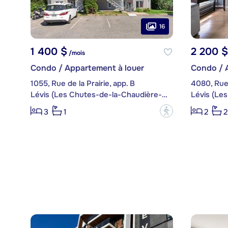
16
1 400 $
2 200 $
/mois
Condo / Appartement à louer
Condo / 
1055, Rue de la Prairie, app. B
4080, Rue 
Lévis (Les Chutes-de-la-Chaudière-Est)
?
3
1
2
2