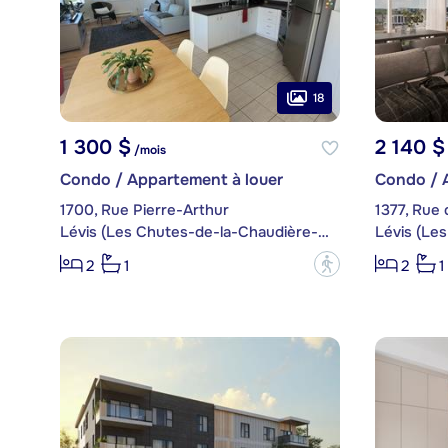
18
1 300 $
2 140 $
/mois
Condo / Appartement à louer
Condo / 
1700, Rue Pierre-Arthur
1377, Rue d
Lévis (Les Chutes-de-la-Chaudière-Est)
?
2
1
2
1