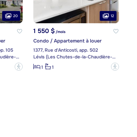
20
12
1 550 $
/mois
er
Condo / Appartement à louer
p. 105
1377, Rue d'Anticosti, app. 502
Lévis (Les Chutes-de-la-Chaudière-Est)
Lévis (Les Chutes-de-la-Chaudière-Est)
?
?
1
1