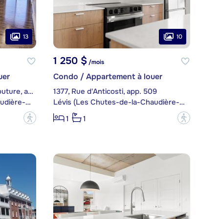
13
10
1 250 $
/mois
uer
Condo / Appartement à louer
2758, boulevard Guillaume-Couture, app. C
1377, Rue d'Anticosti, app. 509
Lévis (Les Chutes-de-la-Chaudière-Est)
Lévis (Les Chutes-de-la-Chaudière-Est)
?
?
1
1