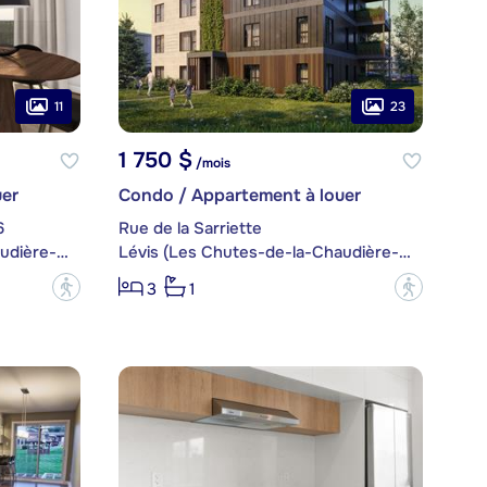
11
23
1 750 $
/mois
er
Condo / Appartement à louer
6
Rue de la Sarriette
Lévis (Les Chutes-de-la-Chaudière-Est)
Lévis (Les Chutes-de-la-Chaudière-Est)
?
?
3
1