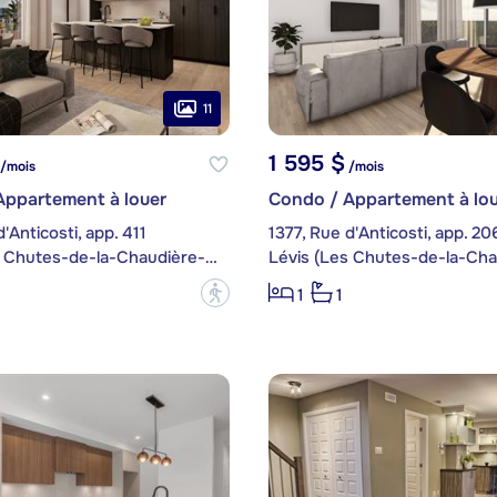
11
1 595 $
/mois
/mois
Appartement à louer
Condo / Appartement à lou
'Anticosti, app. 411
1377, Rue d'Anticosti, app. 20
Lévis (Les Chutes-de-la-Chaudière-Est)
?
1
1