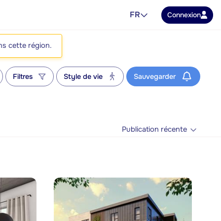
FR
Connexion
ns cette région.
Filtres
Style de vie
Sauvegarder
Publication récente