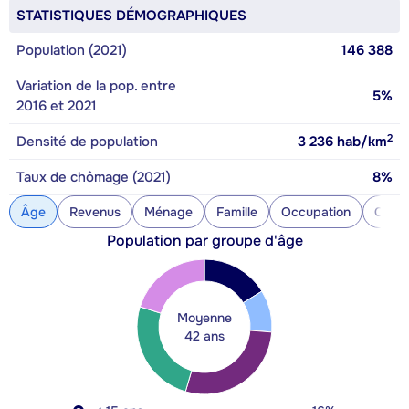
STATISTIQUES DÉMOGRAPHIQUES
Population (2021)
146 388
Variation de la pop. entre
5%
2016 et 2021
2
Densité de population
3 236
hab/km
Taux de chômage (2021)
8%
Âge
Revenus
Ménage
Famille
Occupation
Const
Population par groupe d'âge
Moyenne
42 ans