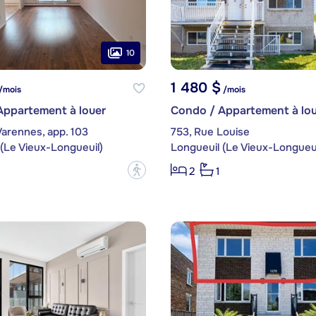
10
1 480 $
/mois
/mois
Appartement à louer
Condo / Appartement à lou
arennes, app. 103
753, Rue Louise
(Le Vieux-Longueuil)
Longueuil (Le Vieux-Longueui
?
2
1