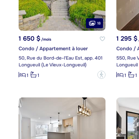
18
1 650 $
1 295 $
/mois
Condo / Appartement à louer
Condo / 
50, Rue du Bord-de-l'Eau Est, app. 401
550, Rue V
Longueuil (Le Vieux-Longueuil)
Longueuil 
?
1
1
1
1