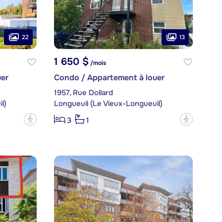
22
13
1 650 $
/mois
er
Condo / Appartement à louer
1957, Rue Dollard
l)
Longueuil (Le Vieux-Longueuil)
?
?
3
1