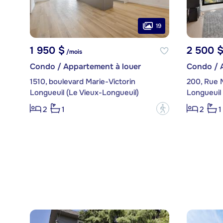
19
1 950 $
2 500 
/mois
Condo / Appartement à louer
Condo / 
1510, boulevard Marie-Victorin
Longueuil (Le Vieux-Longueuil)
Longueuil 
?
2
1
2
1