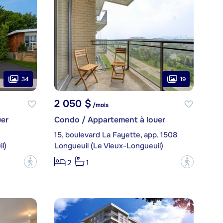
34
19
2 050 $
/mois
er
Condo / Appartement à louer
15, boulevard La Fayette, app. 1508
l)
Longueuil (Le Vieux-Longueuil)
?
?
2
1