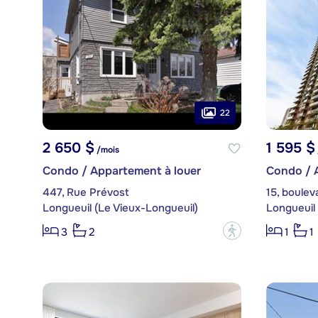
22
2 650 $
1 595 $
/mois
Condo / Appartement à louer
Condo / 
447, Rue Prévost
15, boulev
Longueuil (Le Vieux-Longueuil)
Longueuil 
?
3
2
1
1