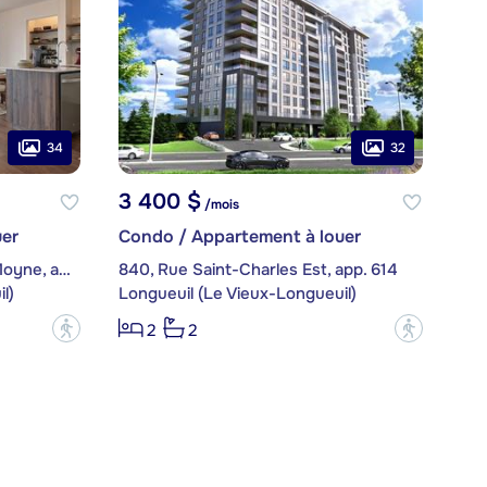
34
32
3 400 $
/mois
er
Condo / Appartement à louer
200, Rue Marie-Charles-Le Moyne, app. 2409
840, Rue Saint-Charles Est, app. 614
l)
Longueuil (Le Vieux-Longueuil)
?
?
2
2