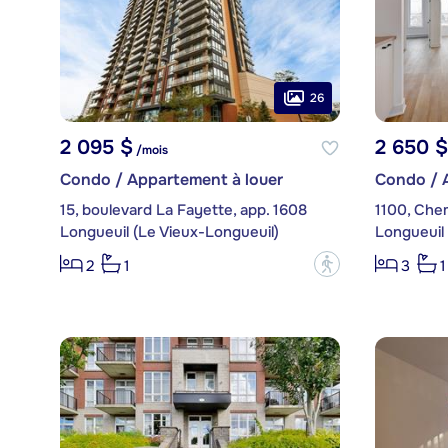
26
2 095 $
2 650 $
/mois
Condo / Appartement à louer
Condo / 
15, boulevard La Fayette, app. 1608
1100, Che
Longueuil (Le Vieux-Longueuil)
Longueuil 
?
2
1
3
1