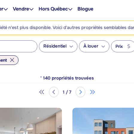
er
Vendre
Hors Québec
Blogue
été n'est plus disponible. Voici d'autres propriétés semblables da
Résidentiel
À louer
Prix
ent
*
140
propriétés trouvées
1 / 7