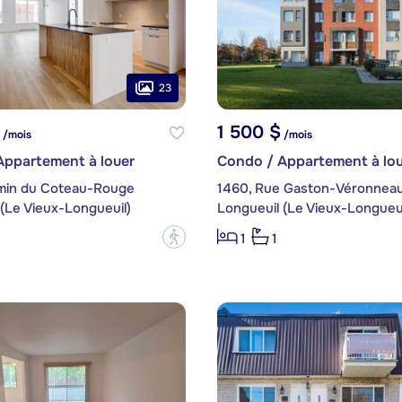
23
1 500 $
/mois
/mois
Appartement à louer
Condo / Appartement à lou
min du Coteau-Rouge
1460, Rue Gaston-Véronneau,
(Le Vieux-Longueuil)
Longueuil (Le Vieux-Longueui
?
1
1