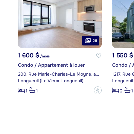
26
1 600 $
1 550 $
/mois
Condo / Appartement à louer
Condo / 
200, Rue Marie-Charles-Le Moyne, app. 1904
1217, Rue 
Longueuil (Le Vieux-Longueuil)
Longueuil 
?
1
1
2
1