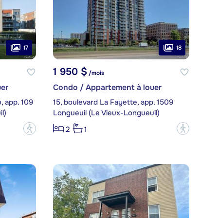
17
18
1 950 $
/mois
er
Condo / Appartement à louer
 app. 109
15, boulevard La Fayette, app. 1509
l)
Longueuil (Le Vieux-Longueuil)
?
?
2
1