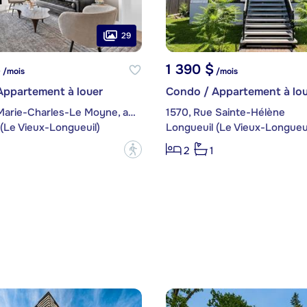
29
$
1 390 $
/mois
/mois
Appartement à louer
Condo / Appartement à lou
200, Rue Marie-Charles-Le Moyne, app. 1218
1570, Rue Sainte-Hélène
(Le Vieux-Longueuil)
Longueuil (Le Vieux-Longueui
?
2
1