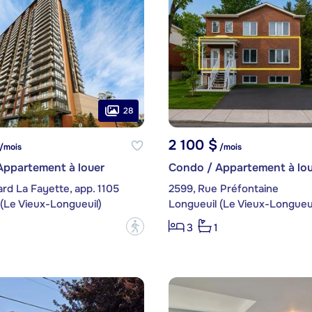
28
2 100 $
/mois
/mois
Appartement à louer
Condo / Appartement à lou
ard La Fayette, app. 1105
2599, Rue Préfontaine
(Le Vieux-Longueuil)
Longueuil (Le Vieux-Longueui
?
3
1