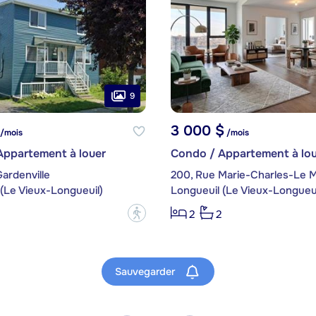
9
3 000 $
/mois
/mois
Appartement à louer
Condo / Appartement à lou
Gardenville
(Le Vieux-Longueuil)
Longueuil (Le Vieux-Longueui
?
2
2
Sauvegarder