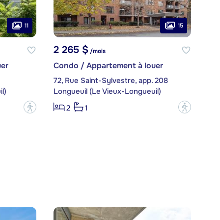
11
15
2 265 $
/mois
er
Condo / Appartement à louer
72, Rue Saint-Sylvestre, app. 208
l)
Longueuil (Le Vieux-Longueuil)
?
?
2
1