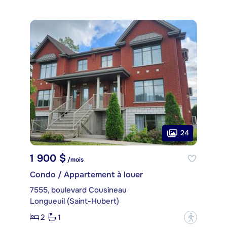
24
1 900 $
/mois
Condo / Appartement à louer
7555, boulevard Cousineau
Longueuil (Saint-Hubert)
2
1
?