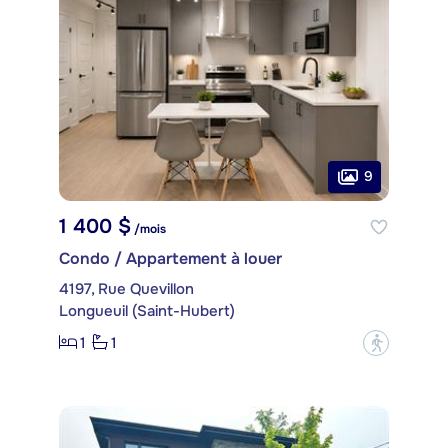
9
1 400 $
/mois
Condo / Appartement à louer
4197, Rue Quevillon
Longueuil (Saint-Hubert)
1
1
?