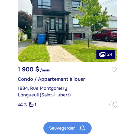
24
1 900 $
/mois
Condo / Appartement à louer
1884, Rue Montgomery
Longueuil (Saint-Hubert)
3
1
?
Sauvegarder