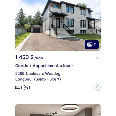
11
1 450 $
/mois
Condo / Appartement à louer
5285, boulevard Westley
Longueuil (Saint-Hubert)
1
1
?