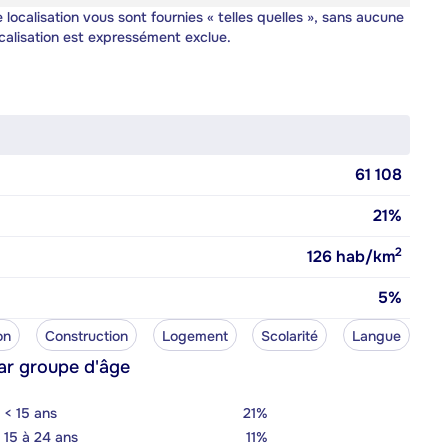
 localisation vous sont fournies « telles quelles », sans aucune
calisation est expressément exclue.
61 108
21%
2
126
hab/km
5%
on
Construction
Logement
Scolarité
Langue
ar groupe d'âge
< 15 ans
21%
15 à 24 ans
11%