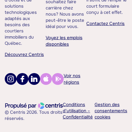
d’outils et de
Il suffit de remplir le
souhaitez faire
solutions
court formulaire
carrière chez
technologiques
conçu à cet effet.
nous? Nous avons
adaptés aux
peut-être le poste
Contactez Centris
besoins des
idéal pour vous.
courtiers
immobiliers du
Voyez les emplois
Québec.
disponibles
Découvrez Centris
Voir nos
régions
Conditions
Gestion des
d’utilisation –
consentements
© Centris 2026. Tous droits
Confidentialité
cookies
réservés.