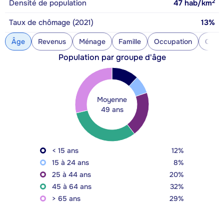
2
Densité de population
47
hab/km
Taux de chômage (2021)
13%
Âge
Revenus
Ménage
Famille
Occupation
Const
Population par groupe d'âge
Moyenne
49 ans
< 15 ans
12%
15 à 24 ans
8%
25 à 44 ans
20%
45 à 64 ans
32%
> 65 ans
29%