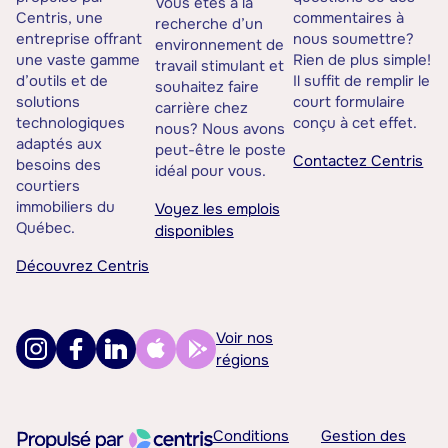
Vous êtes à la
Centris, une
commentaires à
recherche d’un
entreprise offrant
nous soumettre?
environnement de
une vaste gamme
Rien de plus simple!
travail stimulant et
d’outils et de
Il suffit de remplir le
souhaitez faire
solutions
court formulaire
carrière chez
technologiques
conçu à cet effet.
nous? Nous avons
adaptés aux
peut-être le poste
Contactez Centris
besoins des
idéal pour vous.
courtiers
immobiliers du
Voyez les emplois
Québec.
disponibles
Découvrez Centris
Voir nos
régions
Conditions
Gestion des