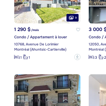
9
1 290 $
3 000 
/mois
Condo / Appartement à louer
Condo / 
10768, Avenue De Lorimier
12050, Av
Montréal (Ahuntsic-Cartierville)
Montréal (
?
1
1
3
2