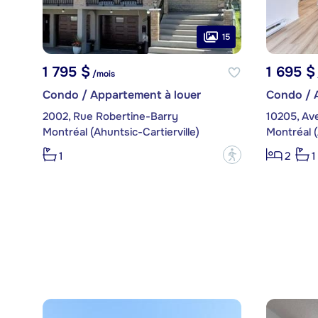
15
1 795 $
1 695 $
/mois
Condo / Appartement à louer
Condo / 
2002, Rue Robertine-Barry
Montréal (Ahuntsic-Cartierville)
Montréal (
?
1
2
1