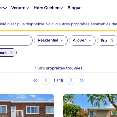
er
Vendre
Hors Québec
Blogue
été n'est plus disponible. Voici d'autres propriétés semblables da
Résidentiel
À louer
Prix
ment
*
309
propriétés trouvées
1 / 16