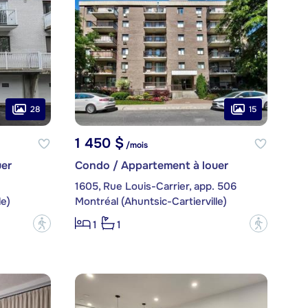
28
15
1 450 $
/mois
er
Condo / Appartement à louer
1605, Rue Louis-Carrier, app. 506
le)
Montréal (Ahuntsic-Cartierville)
?
?
1
1