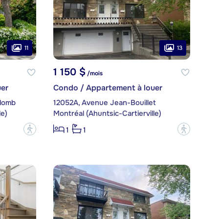
11
13
1 150 $
/mois
er
Condo / Appartement à louer
lomb
12052A, Avenue Jean-Bouillet
le)
Montréal (Ahuntsic-Cartierville)
?
?
1
1