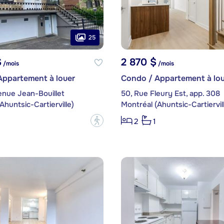
25
$
2 870 $
/mois
/mois
Appartement à louer
Condo / Appartement à lou
enue Jean-Bouillet
50, Rue Fleury Est, app. 308
Ahuntsic-Cartierville)
Montréal (Ahuntsic-Cartiervil
?
2
1