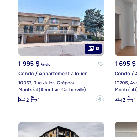
18
1 995 $
1 695 $
/mois
Condo / Appartement à louer
Condo / 
10067, Rue Jules-Crépeau
Montréal (Ahuntsic-Cartierville)
Montréal (
?
2
1
2
1