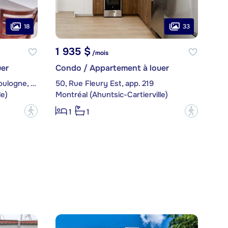
18
33
1 935 $
/mois
er
Condo / Appartement à louer
10205, Avenue du Bois-de-Boulogne, app. 802
50, Rue Fleury Est, app. 219
le)
Montréal (Ahuntsic-Cartierville)
?
?
1
1