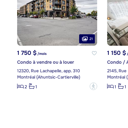
21
1 750 $
1 150 $
/mois
/
Condo à vendre ou à louer
Condo / 
12320, Rue Lachapelle, app. 310
2145, Rue 
Montréal (Ahuntsic-Cartierville)
Montréal (
?
2
1
1
1