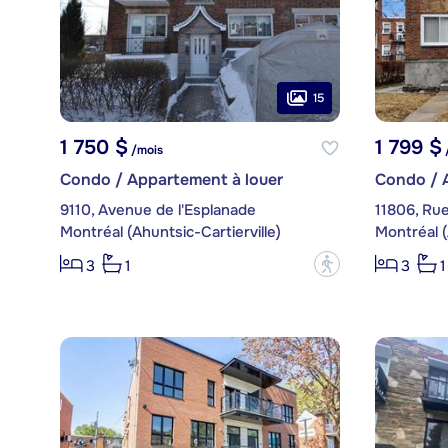
15
1 750 $
1 799 $
/mois
Condo / Appartement à louer
Condo / 
9110, Avenue de l'Esplanade
11806, Rue
Montréal (Ahuntsic-Cartierville)
Montréal (
?
3
1
3
1