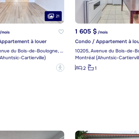
21
1 605 $
/mois
/mois
Appartement à louer
Condo / Appartement à lou
10205, Avenue du Bois-de-Boulogne, app. 801
Ahuntsic-Cartierville)
Montréal (Ahuntsic-Cartiervil
?
2
1