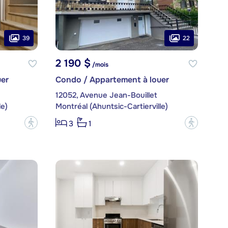
39
22
2 190 $
/mois
er
Condo / Appartement à louer
12052, Avenue Jean-Bouillet
le)
Montréal (Ahuntsic-Cartierville)
?
?
3
1