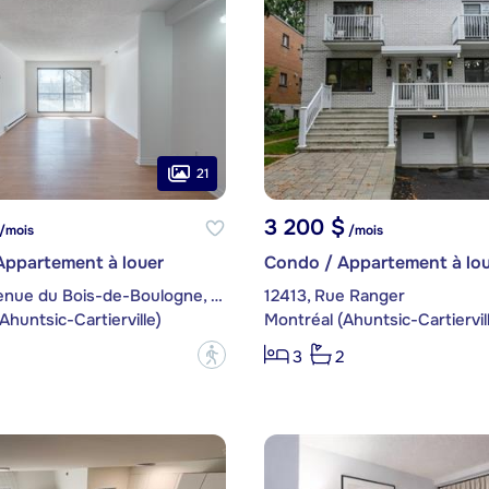
21
3 200 $
/mois
/mois
Appartement à louer
Condo / Appartement à lou
10205, Avenue du Bois-de-Boulogne, app. 1011
12413, Rue Ranger
Ahuntsic-Cartierville)
Montréal (Ahuntsic-Cartiervil
?
3
2