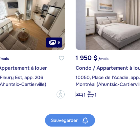
9
1 950 $
mois
/mois
Appartement à louer
Condo / Appartement à lou
Fleury Est, app. 206
10050, Place de l'Acadie, app
Ahuntsic-Cartierville)
Montréal (Ahuntsic-Cartiervil
?
1
1
Sauvegarder