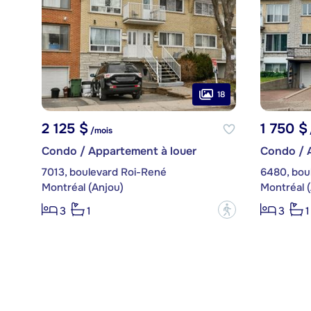
18
2 125 $
1 750 $
/mois
Condo / Appartement à louer
Condo / 
7013, boulevard Roi-René
6480, bou
Montréal (Anjou)
Montréal 
?
3
1
3
1