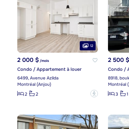
12
2 000 $
2 500 
/mois
Condo / Appartement à louer
Condo / 
6499, Avenue Azilda
8918, bou
Montréal (Anjou)
Montréal 
?
2
2
3
1