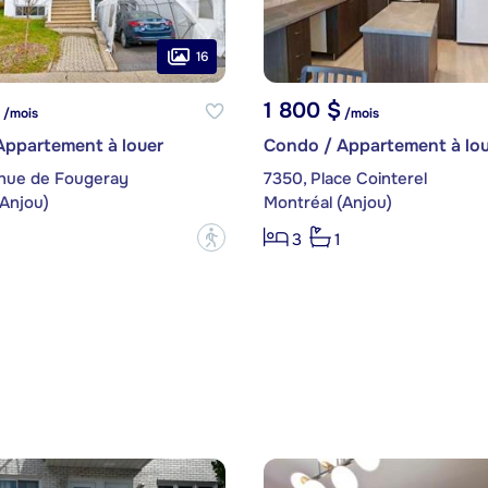
16
1 800 $
/mois
/mois
Appartement à louer
Condo / Appartement à lou
nue de Fougeray
7350, Place Cointerel
(Anjou)
Montréal (Anjou)
?
3
1