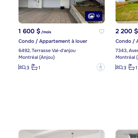
10
1 600 $
2 200 $
/mois
Condo / Appartement à louer
Condo / 
6492, Terrasse Val-d'anjou
7343, Ave
Montréal (Anjou)
Montréal 
?
3
1
3
1