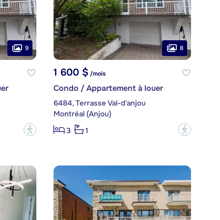
9
8
1 600 $
/mois
er
Condo / Appartement à louer
6484, Terrasse Val-d'anjou
Montréal (Anjou)
?
?
3
1