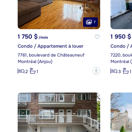
7
1 750 $
1 950 $
/mois
Condo / Appartement à louer
Condo / 
7761, boulevard de Châteauneuf
7220, bou
Montréal (Anjou)
Montréal 
?
2
1
3
1