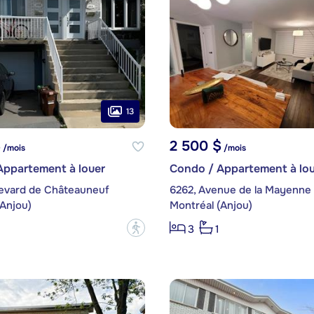
13
$
2 500 $
/mois
/mois
Appartement à louer
Condo / Appartement à lou
levard de Châteauneuf
6262, Avenue de la Mayenne
(Anjou)
Montréal (Anjou)
?
3
1