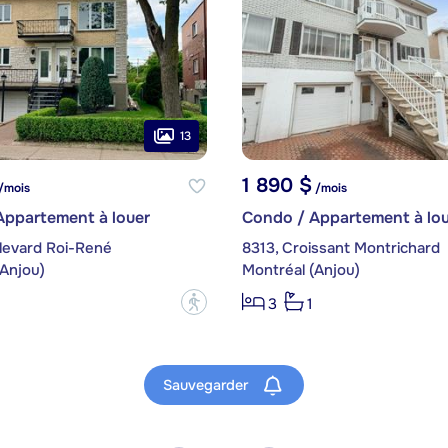
13
1 890 $
/mois
/mois
Appartement à louer
Condo / Appartement à lou
levard Roi-René
8313, Croissant Montrichard
(Anjou)
Montréal (Anjou)
?
3
1
Sauvegarder