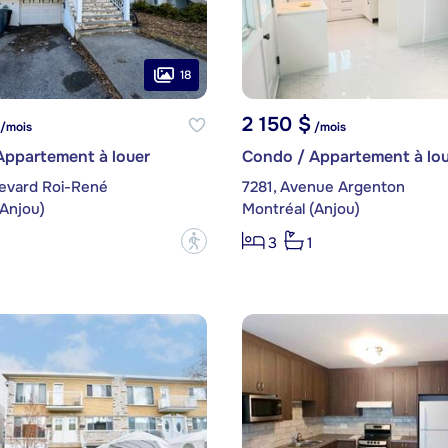
18
2 150 $
/mois
/mois
Appartement à louer
Condo / Appartement à lou
levard Roi-René
7281, Avenue Argenton
(Anjou)
Montréal (Anjou)
?
3
1