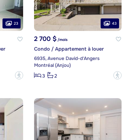
23
43
2 700 $
/mois
er
Condo / Appartement à louer
6935, Avenue David-d'Angers
Montréal (Anjou)
?
?
3
2