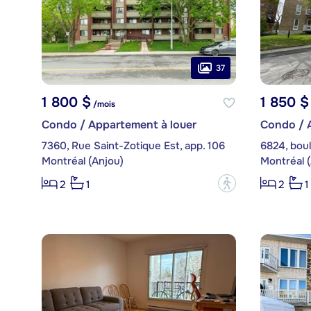
37
1 800 $
1 850 $
/mois
Condo / Appartement à louer
Condo / 
7360, Rue Saint-Zotique Est, app. 106
Montréal (Anjou)
Montréal 
?
2
1
2
1