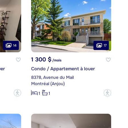
14
17
1 300 $
/mois
er
Condo / Appartement à louer
8378, Avenue du Mail
Montréal (Anjou)
?
?
1
1