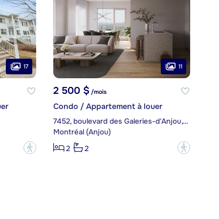
17
11
2 500 $
/mois
er
Condo / Appartement à louer
7452, boulevard des Galeries-d'Anjou, app. 404
Montréal (Anjou)
?
?
2
2