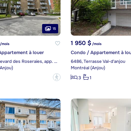
15
1 950 $
/mois
/mois
Appartement à louer
Condo / Appartement à lou
6824, boulevard des Roseraies, app. 505
6486, Terrasse Val-d'anjou
(Anjou)
Montréal (Anjou)
?
3
1