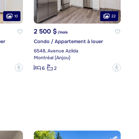
10
22
2 500 $
/mois
er
Condo / Appartement à louer
6548, Avenue Azilda
Montréal (Anjou)
?
?
6
2