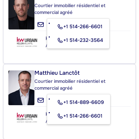
Courtier immobilier résidentiel et
commercial agréé
+1 514-266-6601
KELLER WILLIAMS URBAIN
+1 514-232-3564
Agence immobilière
Matthieu Lanctôt
Courtier immobilier résidentiel et
commercial agréé
+1 514-889-6609
KELLER WILLIAMS URBAIN
+1 514-266-6601
Agence immobilière