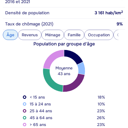
2016 et 2021
2
Densité de population
3 161
hab/km
Taux de chômage (2021)
9%
Âge
Revenus
Ménage
Famille
Occupation
Const
Population par groupe d'âge
Moyenne
43 ans
< 15 ans
18%
15 à 24 ans
10%
25 à 44 ans
23%
45 à 64 ans
26%
> 65 ans
23%