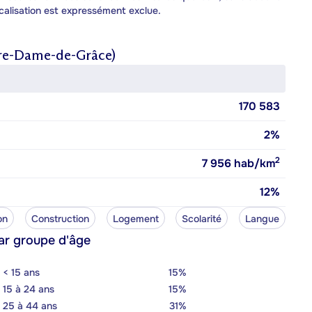
calisation est expressément exclue.
re-Dame-de-Grâce)
170 583
2%
2
7 956
hab/km
12%
on
Construction
Logement
Scolarité
Langue
ar groupe d'âge
< 15 ans
15%
15 à 24 ans
15%
25 à 44 ans
31%