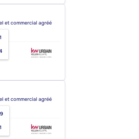
iel et commercial agréé
1
4
iel et commercial agréé
09
1