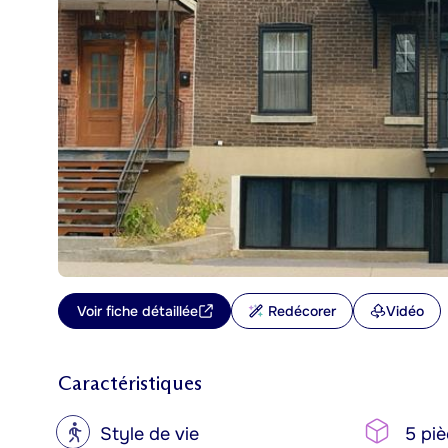
Voir fiche détaillée
Redécorer
Vidéo
Caractéristiques
?
Style de vie
5 piè