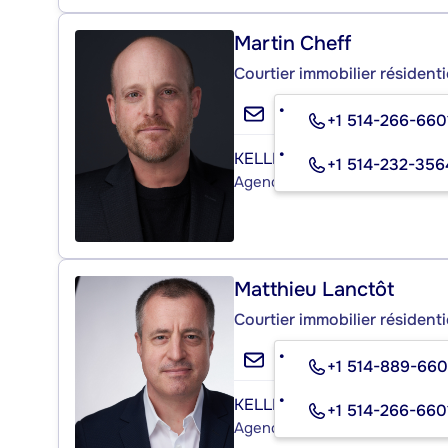
Martin Cheff
Courtier immobilier résident
+1 514-266-660
KELLER WILLIAMS URBAIN
+1 514-232-356
Agence immobilière
Matthieu Lanctôt
Courtier immobilier résident
+1 514-889-66
KELLER WILLIAMS URBAIN
+1 514-266-660
Agence immobilière