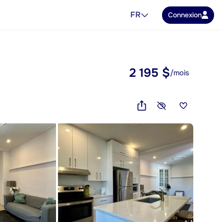
FR
Connexion
2 195 $
/mois