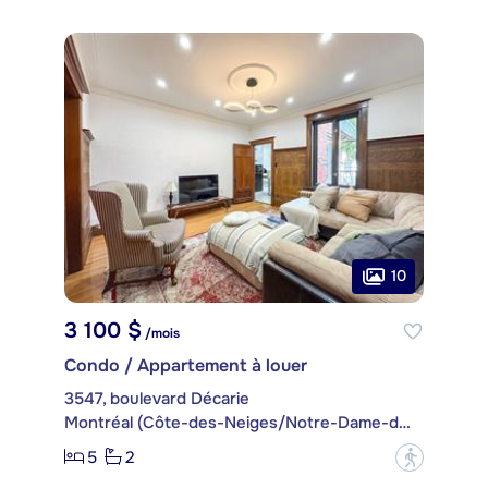
10
3 100 $
/mois
Condo / Appartement à louer
3547, boulevard Décarie
Montréal (Côte-des-Neiges/Notre-Dame-de-Grâce)
5
2
?