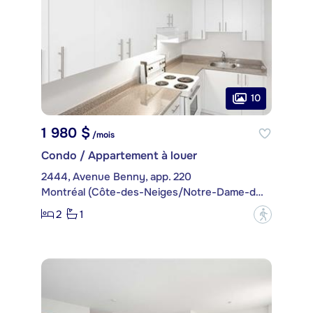
10
1 980 $
/mois
Condo / Appartement à louer
2444, Avenue Benny, app. 220
Montréal (Côte-des-Neiges/Notre-Dame-de-Grâce)
2
1
?