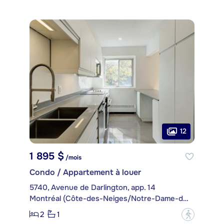
12
1 895 $
/mois
Condo / Appartement à louer
5740, Avenue de Darlington, app. 14
Montréal (Côte-des-Neiges/Notre-Dame-de-Grâce)
2
1
?