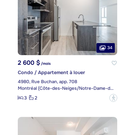
34
2 600 $
/mois
Condo / Appartement à louer
4980, Rue Buchan, app. 708
Montréal (Côte-des-Neiges/Notre-Dame-de-Grâce)
3
2
?