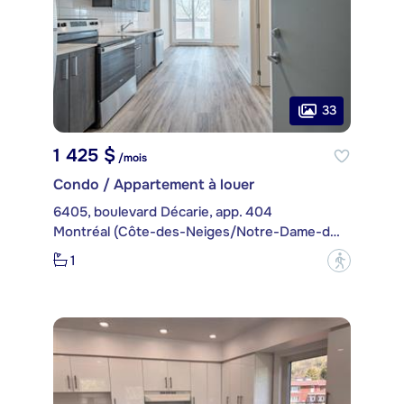
33
1 425 $
/mois
Condo / Appartement à louer
6405, boulevard Décarie, app. 404
Montréal (Côte-des-Neiges/Notre-Dame-de-Grâce)
1
?