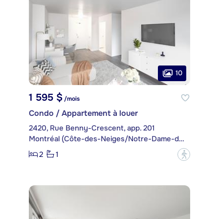
10
1 595 $
/mois
Condo / Appartement à louer
2420, Rue Benny-Crescent, app. 201
Montréal (Côte-des-Neiges/Notre-Dame-de-Grâce)
2
1
?