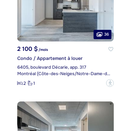
36
2 100 $
/mois
Condo / Appartement à louer
6405, boulevard Décarie, app. 317
Montréal (Côte-des-Neiges/Notre-Dame-de-Grâce)
2
1
?