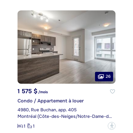
26
1 575 $
/mois
Condo / Appartement à louer
4980, Rue Buchan, app. 405
Montréal (Côte-des-Neiges/Notre-Dame-de-Grâce)
1
1
?