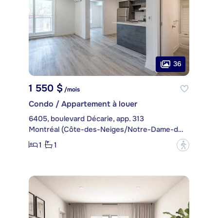
36
1 550 $
/mois
Condo / Appartement à louer
6405, boulevard Décarie, app. 313
Montréal (Côte-des-Neiges/Notre-Dame-de-Grâce)
1
1
?