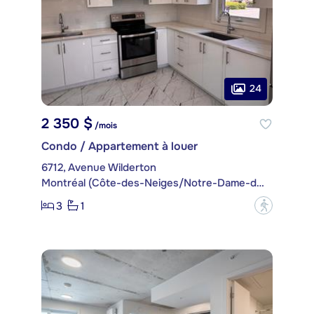
24
2 350 $
/mois
Condo / Appartement à louer
6712, Avenue Wilderton
Montréal (Côte-des-Neiges/Notre-Dame-de-Grâce)
3
1
?