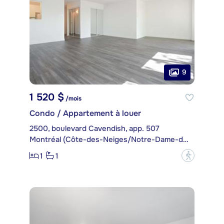
9
1 520 $
/mois
Condo / Appartement à louer
2500, boulevard Cavendish, app. 507
Montréal (Côte-des-Neiges/Notre-Dame-de-Grâce)
1
1
?