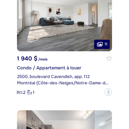
11
1 940 $
/mois
Condo / Appartement à louer
2500, boulevard Cavendish, app. 112
Montréal (Côte-des-Neiges/Notre-Dame-de-Grâce)
2
1
?