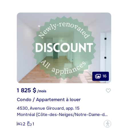
16
1 825 $
/mois
Condo / Appartement à louer
4530, Avenue Girouard, app. 15
Montréal (Côte-des-Neiges/Notre-Dame-de-Grâce)
2
1
?