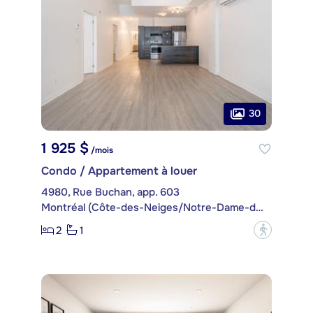
30
1 925 $
/mois
Condo / Appartement à louer
4980, Rue Buchan, app. 603
Montréal (Côte-des-Neiges/Notre-Dame-de-Grâce)
2
1
?