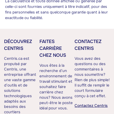
La calculatrice et toute donnée affichée ou générée par
celle-ci sont fournies uniquement à titre indicatif, pour des
fins personnelles et sans quelconque garantie quant à leur
exactitude ou fiabilité.
DÉCOUVREZ
FAITES
CONTACTEZ
CENTRIS
CARRIÈRE
CENTRIS
CHEZ NOUS
Centris.ca est
Vous avez des
propulsé par
questions ou des
Vous êtes à la
Centris, une
commentaires à
recherche d’un
entreprise offrant
nous soumettre?
environnement de
une vaste gamme
Rien de plus simple!
travail stimulant et
d’outils et de
Il suffit de remplir le
souhaitez faire
solutions
court formulaire
carrière chez
technologiques
conçu à cet effet.
nous? Nous avons
adaptés aux
peut-être le poste
Contactez Centris
besoins des
idéal pour vous.
courtiers