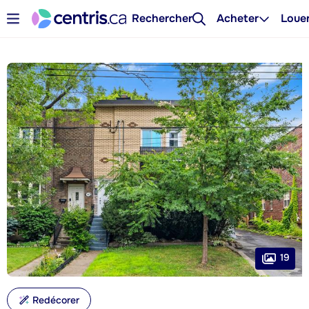
Rechercher
Acheter
Loue
19
Redécorer