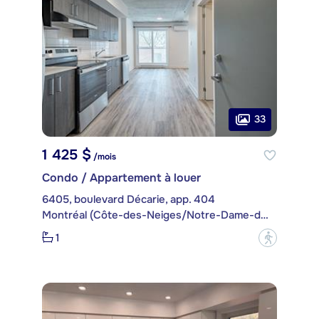
33
1 425 $
/mois
Condo / Appartement à louer
6405, boulevard Décarie, app. 404
Montréal (Côte-des-Neiges/Notre-Dame-de-Grâce)
1
?