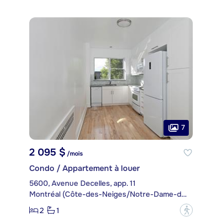
7
2 095 $
/mois
Condo / Appartement à louer
5600, Avenue Decelles, app. 11
Montréal (Côte-des-Neiges/Notre-Dame-de-Grâce)
2
1
?