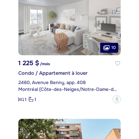
10
1 225 $
/mois
Condo / Appartement à louer
2460, Avenue Benny, app. 408
Montréal (Côte-des-Neiges/Notre-Dame-de-Grâce)
1
1
?