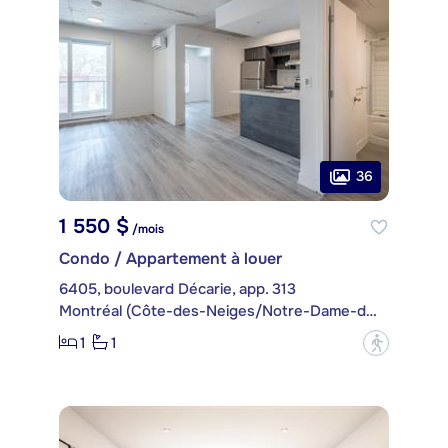
36
1 550 $
/mois
Condo / Appartement à louer
6405, boulevard Décarie, app. 313
Montréal (Côte-des-Neiges/Notre-Dame-de-Grâce)
1
1
?