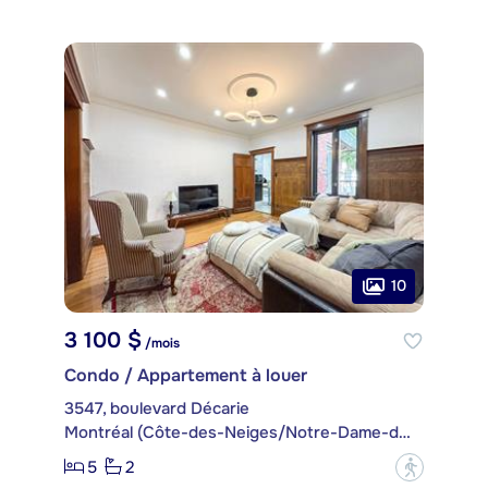
10
3 100 $
/mois
Condo / Appartement à louer
3547, boulevard Décarie
Montréal (Côte-des-Neiges/Notre-Dame-de-Grâce)
5
2
?