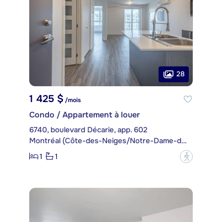
28
1 425 $
/mois
Condo / Appartement à louer
6740, boulevard Décarie, app. 602
Montréal (Côte-des-Neiges/Notre-Dame-de-Grâce)
1
1
?