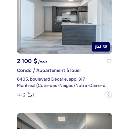
36
2 100 $
/mois
Condo / Appartement à louer
6405, boulevard Décarie, app. 317
Montréal (Côte-des-Neiges/Notre-Dame-de-Grâce)
2
1
?