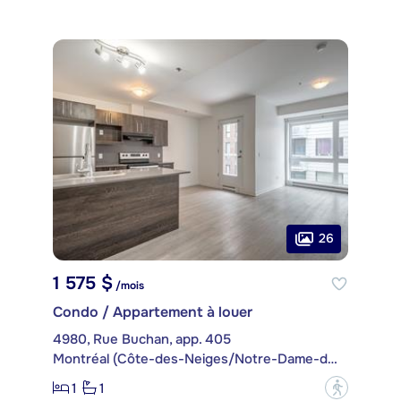
26
1 575 $
/mois
Condo / Appartement à louer
4980, Rue Buchan, app. 405
Montréal (Côte-des-Neiges/Notre-Dame-de-Grâce)
1
1
?