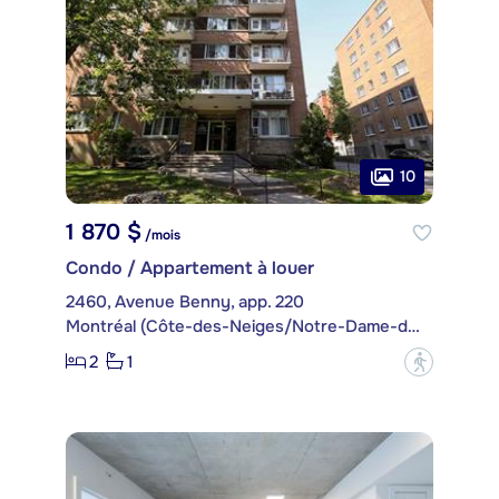
10
1 870 $
/mois
Condo / Appartement à louer
2460, Avenue Benny, app. 220
Montréal (Côte-des-Neiges/Notre-Dame-de-Grâce)
2
1
?