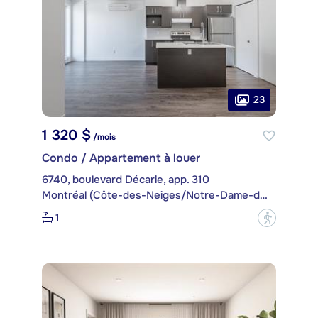
23
1 320 $
/mois
Condo / Appartement à louer
6740, boulevard Décarie, app. 310
Montréal (Côte-des-Neiges/Notre-Dame-de-Grâce)
1
?