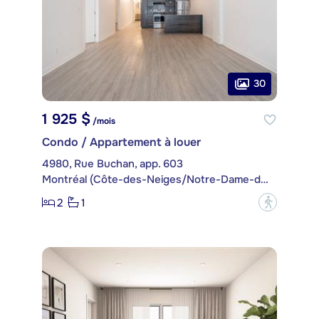
30
1 925 $
/mois
Condo / Appartement à louer
4980, Rue Buchan, app. 603
Montréal (Côte-des-Neiges/Notre-Dame-de-Grâce)
2
1
?