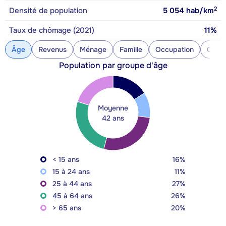
2
Densité de population
5 054
hab/km
Taux de chômage (2021)
11%
Âge
Revenus
Ménage
Famille
Occupation
Const
Population par groupe d'âge
Moyenne
42 ans
< 15 ans
16%
15 à 24 ans
11%
25 à 44 ans
27%
45 à 64 ans
26%
> 65 ans
20%