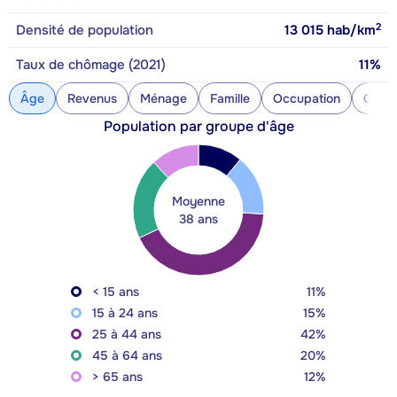
2
Densité de population
13 015
hab/km
Taux de chômage (2021)
11%
Âge
Revenus
Ménage
Famille
Occupation
Const
Population par groupe d'âge
Moyenne
38 ans
< 15 ans
11%
15 à 24 ans
15%
25 à 44 ans
42%
45 à 64 ans
20%
> 65 ans
12%