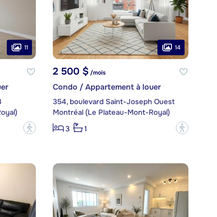
11
14
2 500 $
/mois
er
Condo / Appartement à louer
3
354, boulevard Saint-Joseph Ouest
oyal)
Montréal (Le Plateau-Mont-Royal)
?
?
3
1