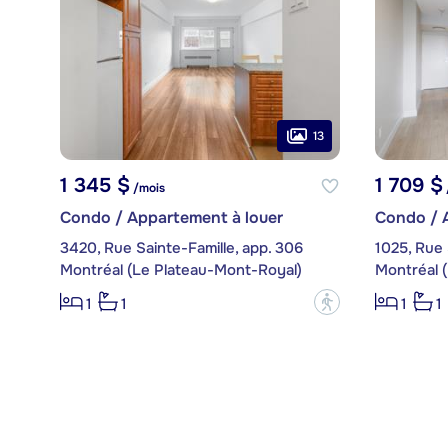
13
1 345 $
1 709 $
/mois
Condo / Appartement à louer
Condo / 
3420, Rue Sainte-Famille, app. 306
1025, Rue 
Montréal (Le Plateau-Mont-Royal)
Montréal 
?
1
1
1
1