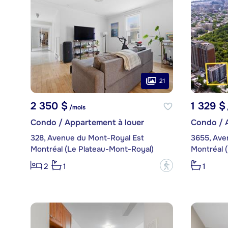
21
2 350 $
1 329 $
/mois
Condo / Appartement à louer
Condo / 
328, Avenue du Mont-Royal Est
3655, Ave
Montréal (Le Plateau-Mont-Royal)
Montréal 
?
2
1
1