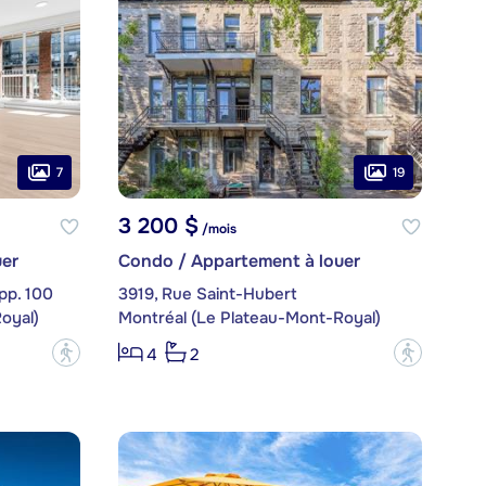
7
19
3 200 $
/mois
er
Condo / Appartement à louer
pp. 100
3919, Rue Saint-Hubert
oyal)
Montréal (Le Plateau-Mont-Royal)
?
?
4
2