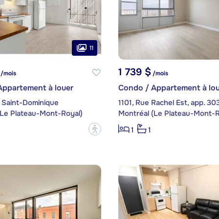
11
1 739 $
/mois
/mois
Appartement à louer
Condo / Appartement à lou
 Saint-Dominique
1101, Rue Rachel Est, app. 30
(Le Plateau-Mont-Royal)
Montréal (Le Plateau-Mont-R
?
1
1