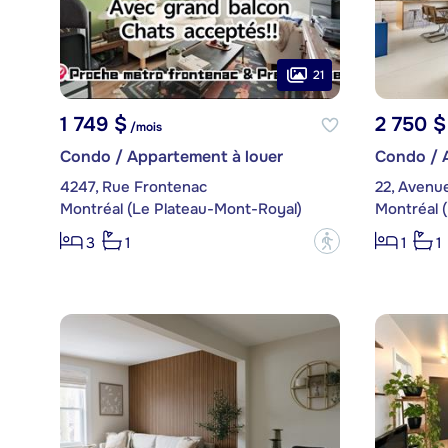
21
1 749 $
2 750 $
/mois
Condo / Appartement à louer
Condo / 
4247, Rue Frontenac
22, Avenu
Montréal (Le Plateau-Mont-Royal)
Montréal 
?
3
1
1
1