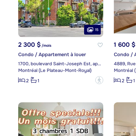
15
2 300 $
1 600 $
/mois
Condo / Appartement à louer
Condo / 
1700, boulevard Saint-Joseph Est, app. 1
4889, Rue
Montréal (Le Plateau-Mont-Royal)
Montréal 
?
2
1
2
1