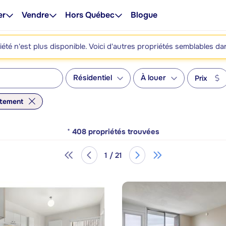
er
Vendre
Hors Québec
Blogue
été n'est plus disponible. Voici d'autres propriétés semblables da
Résidentiel
À louer
Prix
tement
*
408
propriétés trouvées
1 / 21