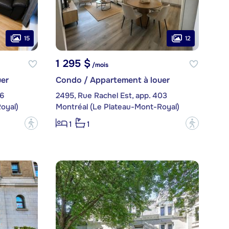
15
12
1 295 $
/mois
er
Condo / Appartement à louer
06
2495, Rue Rachel Est, app. 403
oyal)
Montréal (Le Plateau-Mont-Royal)
?
?
1
1