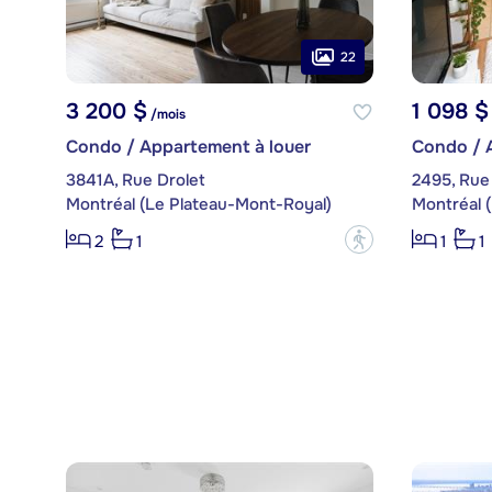
22
3 200 $
1 098 $
/mois
Condo / Appartement à louer
Condo / 
3841A, Rue Drolet
2495, Rue 
Montréal (Le Plateau-Mont-Royal)
Montréal 
?
2
1
1
1