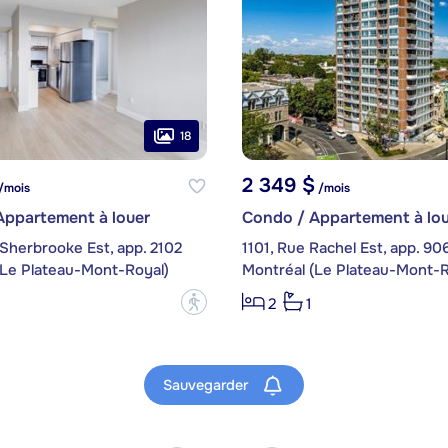
18
2 349 $
/mois
/mois
Appartement à louer
Condo / Appartement à lou
Sherbrooke Est, app. 2102
1101, Rue Rachel Est, app. 90
(Le Plateau-Mont-Royal)
Montréal (Le Plateau-Mont-R
?
2
1
Sauvegarder