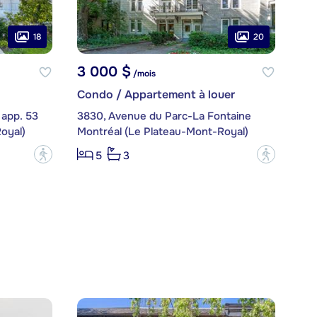
18
20
3 000 $
/mois
Condo / Appartement à louer
 app. 53
3830, Avenue du Parc-La Fontaine
oyal)
Montréal (Le Plateau-Mont-Royal)
?
?
5
3