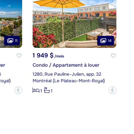
11
14
1 949 $
/mois
er
Condo / Appartement à louer
6
1280, Rue Pauline-Julien, app. 32
oyal)
Montréal (Le Plateau-Mont-Royal)
?
?
1
1