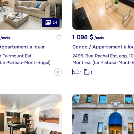
24
1 098 $
/mois
/mois
Appartement à louer
Condo / Appartement à lou
e Fairmount Est
2495, Rue Rachel Est, app. 1
(Le Plateau-Mont-Royal)
Montréal (Le Plateau-Mont-R
?
1
1