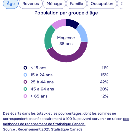
Âge
Revenus
Ménage
Famille
Occupation
Const
Population par groupe d'âge
Moyenne
38 ans
< 15 ans
11%
15 à 24 ans
15%
25 à 44 ans
42%
45 à 64 ans
20%
> 65 ans
12%
Des écarts dans les totaux et les pourcentages, dont les sommes ne
correspondent pas nécessairement à 100 %, peuvent survenir en raison
des
méthodes de recensement de Statistique Canada.
Source : Recensement 2021, Statistique Canada