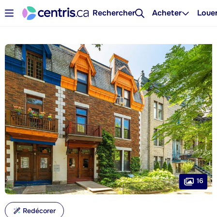
Rechercher
Acheter
Loue
16
Redécorer