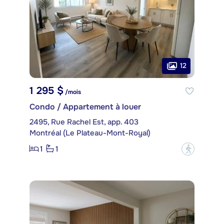
12
1 295 $
/mois
Condo / Appartement à louer
2495, Rue Rachel Est, app. 403
Montréal (Le Plateau-Mont-Royal)
1
1
?