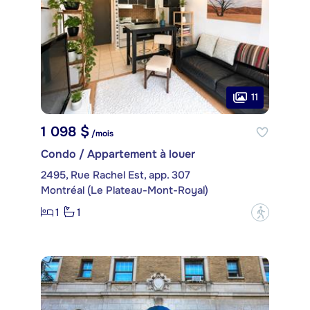
11
1 098 $
/mois
Condo / Appartement à louer
2495, Rue Rachel Est, app. 307
Montréal (Le Plateau-Mont-Royal)
1
1
?