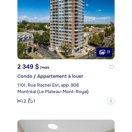
11
2 349 $
/mois
Condo / Appartement à louer
1101, Rue Rachel Est, app. 906
Montréal (Le Plateau-Mont-Royal)
2
1
?