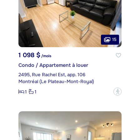
15
1 098 $
/mois
Condo / Appartement à louer
2495, Rue Rachel Est, app. 106
Montréal (Le Plateau-Mont-Royal)
1
1
?