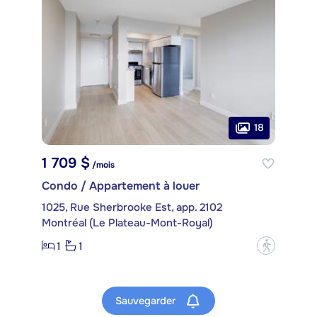
18
1 709 $
/mois
Condo / Appartement à louer
1025, Rue Sherbrooke Est, app. 2102
Montréal (Le Plateau-Mont-Royal)
1
1
?
Sauvegarder