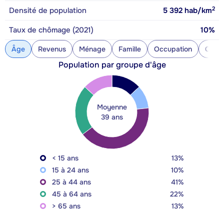
2
Densité de population
5 392
hab/km
Taux de chômage (2021)
10%
Âge
Revenus
Ménage
Famille
Occupation
Const
Population par groupe d'âge
Moyenne
39 ans
< 15 ans
13%
15 à 24 ans
10%
25 à 44 ans
41%
45 à 64 ans
22%
> 65 ans
13%