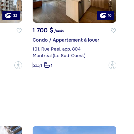
32
10
1 700 $
/mois
Condo / Appartement à louer
101, Rue Peel, app. 804
Montréal (Le Sud-Ouest)
?
?
1
1