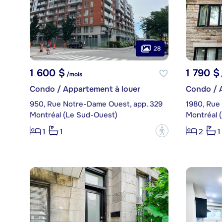
28
1 600 $
1 790 $
/mois
Condo / Appartement à louer
Condo / 
950, Rue Notre-Dame Ouest, app. 329
1980, Rue 
Montréal (Le Sud-Ouest)
Montréal 
?
1
1
2
1