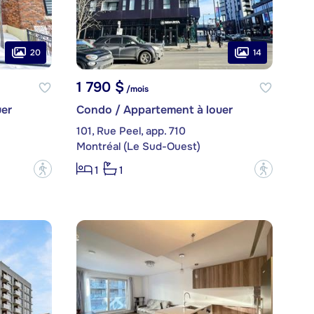
20
14
1 790 $
/mois
er
Condo / Appartement à louer
101, Rue Peel, app. 710
Montréal (Le Sud-Ouest)
?
?
1
1