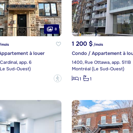
8
1 200 $
/mois
/mois
Appartement à louer
Condo / Appartement à lou
Cardinal, app. 6
1400, Rue Ottawa, app. 511B
(Le Sud-Ouest)
Montréal (Le Sud-Ouest)
?
1
1