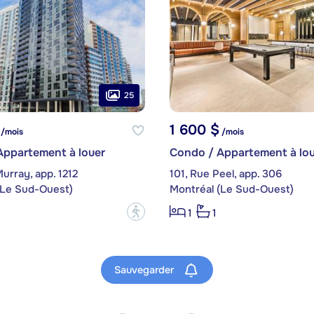
25
1 600 $
/mois
/mois
Appartement à louer
Condo / Appartement à lou
urray, app. 1212
101, Rue Peel, app. 306
(Le Sud-Ouest)
Montréal (Le Sud-Ouest)
?
1
1
Sauvegarder