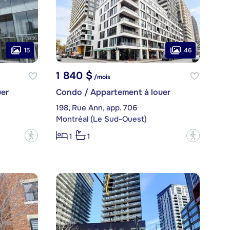
15
46
1 840 $
/mois
er
Condo / Appartement à louer
198, Rue Ann, app. 706
Montréal (Le Sud-Ouest)
?
?
1
1