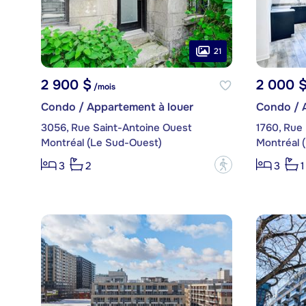
21
2 900 $
2 000 
/mois
Condo / Appartement à louer
Condo / 
3056, Rue Saint-Antoine Ouest
1760, Rue 
Montréal (Le Sud-Ouest)
Montréal 
?
3
2
3
1