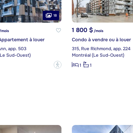
18
1 800 $
/mois
/mois
Appartement à louer
Condo à vendre ou à louer
Ann, app. 503
315, Rue Richmond, app. 224
(Le Sud-Ouest)
Montréal (Le Sud-Ouest)
?
1
1