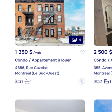
16
1 350 $
2 500 
/mois
Condo / Appartement à louer
Condo / 
4886, Rue Cazelais
355, Aven
Montréal (Le Sud-Ouest)
Montréal 
?
1
1
2
1