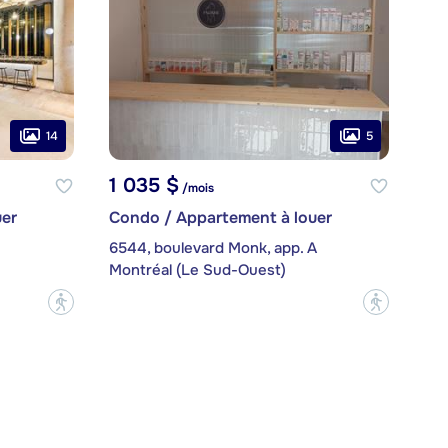
14
5
1 035 $
/mois
er
Condo / Appartement à louer
6544, boulevard Monk, app. A
Montréal (Le Sud-Ouest)
?
?