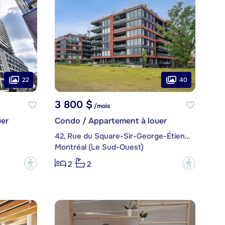
22
40
3 800 $
/mois
er
Condo / Appartement à louer
42, Rue du Square-Sir-George-Étienne-Cartier, app. 611
Montréal (Le Sud-Ouest)
?
?
2
2