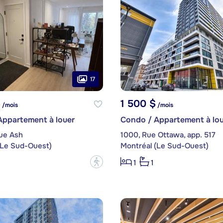
17
$
1 500 $
/mois
/mois
Appartement à louer
Condo / Appartement à lou
ue Ash
1000, Rue Ottawa, app. 517
(Le Sud-Ouest)
Montréal (Le Sud-Ouest)
?
1
1