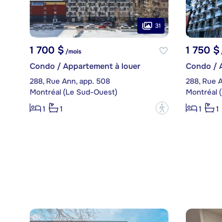
31
1 700 $
1 750 $
/mois
Condo / Appartement à louer
Condo / 
288, Rue Ann, app. 508
288, Rue 
Montréal (Le Sud-Ouest)
Montréal 
?
1
1
1
1