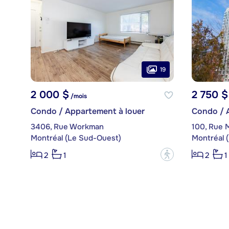
19
2 000 $
2 750 $
/mois
Condo / Appartement à louer
Condo / 
3406, Rue Workman
100, Rue M
Montréal (Le Sud-Ouest)
Montréal 
?
2
1
2
1