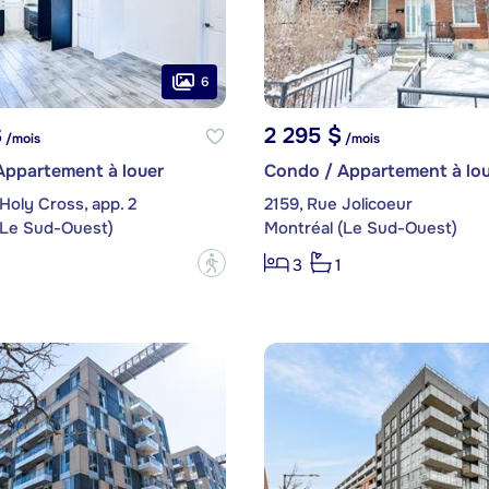
6
$
2 295 $
/mois
/mois
Appartement à louer
Condo / Appartement à lou
Holy Cross, app. 2
2159, Rue Jolicoeur
(Le Sud-Ouest)
Montréal (Le Sud-Ouest)
?
3
1