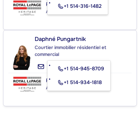
ROYAL LEPAGE HERITAGE
+1 514-316-1482
Agence immobilière
Daphné Pungartnik
Courtier immobilier résidentiel et
commercial
+1 514-945-8709
ROYAL LEPAGE HERITAGE
+1 514-934-1818
Agence immobilière