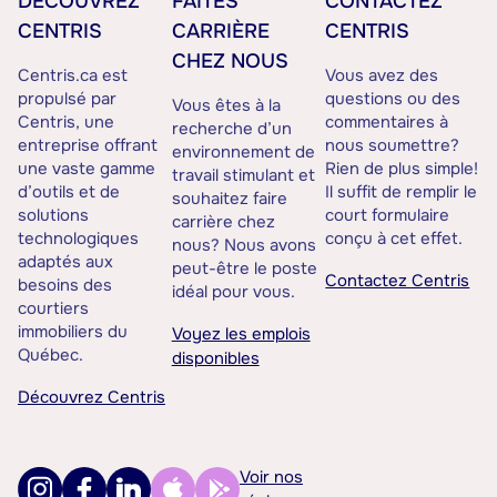
DÉCOUVREZ
FAITES
CONTACTEZ
CENTRIS
CARRIÈRE
CENTRIS
CHEZ NOUS
Centris.ca est
Vous avez des
propulsé par
questions ou des
Vous êtes à la
Centris, une
commentaires à
recherche d’un
entreprise offrant
nous soumettre?
environnement de
une vaste gamme
Rien de plus simple!
travail stimulant et
d’outils et de
Il suffit de remplir le
souhaitez faire
solutions
court formulaire
carrière chez
technologiques
conçu à cet effet.
nous? Nous avons
adaptés aux
peut-être le poste
Contactez Centris
besoins des
idéal pour vous.
courtiers
immobiliers du
Voyez les emplois
Québec.
disponibles
Découvrez Centris
Voir nos