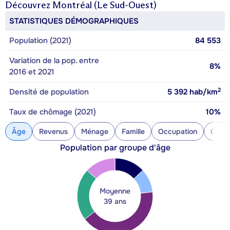
Découvrez
Montréal (Le Sud-Ouest)
STATISTIQUES DÉMOGRAPHIQUES
Population (2021)
84 553
Variation de la pop. entre
8%
2016 et 2021
2
Densité de population
5 392
hab/km
Taux de chômage (2021)
10%
Âge
Revenus
Ménage
Famille
Occupation
Const
Population par groupe d'âge
Moyenne
39 ans