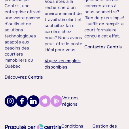
Vous êtes à la
Centris, une
commentaires à
recherche d’un
entreprise offrant
nous soumettre?
environnement de
une vaste gamme
Rien de plus simple!
travail stimulant et
d’outils et de
Il suffit de remplir le
souhaitez faire
solutions
court formulaire
carrière chez
technologiques
conçu à cet effet.
nous? Nous avons
adaptés aux
peut-être le poste
Contactez Centris
besoins des
idéal pour vous.
courtiers
immobiliers du
Voyez les emplois
Québec.
disponibles
Découvrez Centris
Voir nos
régions
Conditions
Gestion des