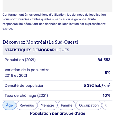
Conformément à nos
conditions d’utilisation
, les données de localisation
vous sont fournies « telles quelles », sans aucune garantie. Toute
responsabilité découlant des données de localisation est expressément
exclue.
Découvrez
Montréal (Le Sud-Ouest)
STATISTIQUES DÉMOGRAPHIQUES
Population (2021)
84 553
Variation de la pop. entre
8%
2016 et 2021
2
Densité de population
5 392
hab/km
Taux de chômage (2021)
10%
Âge
Revenus
Ménage
Famille
Occupation
Const
Population par groupe d'âge