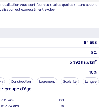
 localisation vous sont fournies « telles quelles », sans aucune
calisation est expressément exclue.
84 553
8%
2
5 392
hab/km
10%
on
Construction
Logement
Scolarité
Langue
ar groupe d'âge
< 15 ans
13%
15 à 24 ans
10%