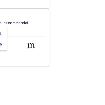
iel et commercial
6
46