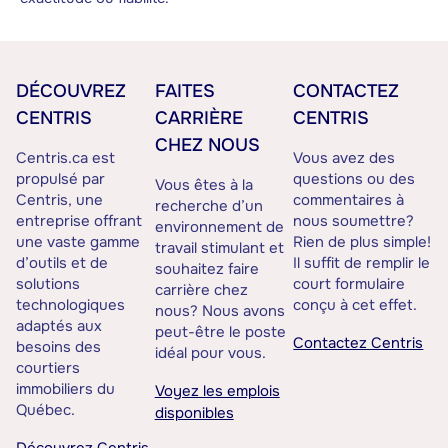
DÉCOUVREZ
FAITES
CONTACTEZ
CENTRIS
CARRIÈRE
CENTRIS
CHEZ NOUS
Centris.ca est
Vous avez des
propulsé par
questions ou des
Vous êtes à la
Centris, une
commentaires à
recherche d’un
entreprise offrant
nous soumettre?
environnement de
une vaste gamme
Rien de plus simple!
travail stimulant et
d’outils et de
Il suffit de remplir le
souhaitez faire
solutions
court formulaire
carrière chez
technologiques
conçu à cet effet.
nous? Nous avons
adaptés aux
peut-être le poste
Contactez Centris
besoins des
idéal pour vous.
courtiers
immobiliers du
Voyez les emplois
Québec.
disponibles