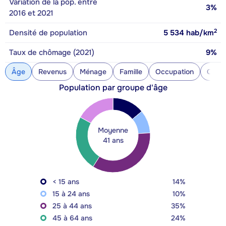
Variation de la pop. entre
3%
2016 et 2021
2
Densité de population
5 534
hab/km
Taux de chômage (2021)
9%
Âge
Revenus
Ménage
Famille
Occupation
Const
Population par groupe d'âge
Moyenne
41 ans
< 15 ans
14%
15 à 24 ans
10%
25 à 44 ans
35%
45 à 64 ans
24%