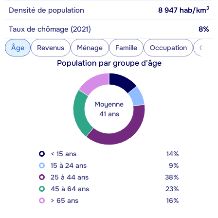
2
Densité de population
8 947
hab/km
Taux de chômage (2021)
8%
Âge
Revenus
Ménage
Famille
Occupation
Const
Population par groupe d'âge
Moyenne
41 ans
< 15 ans
14%
15 à 24 ans
9%
25 à 44 ans
38%
45 à 64 ans
23%
> 65 ans
16%