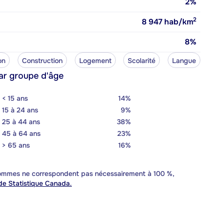
2%
2
8 947
hab/km
8%
on
Construction
Logement
Scolarité
Langue
ar groupe d'âge
< 15 ans
14%
15 à 24 ans
9%
25 à 44 ans
38%
45 à 64 ans
23%
> 65 ans
16%
 sommes ne correspondent pas nécessairement à 100 %,
e Statistique Canada.