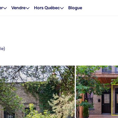
er
Vendre
Hors Québec
Blogue
ie)