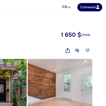
FR
Connexion
1 650 $
/mois