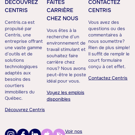
DÉCOUVREZ
FAITES
CONTACTEZ
CENTRIS
CARRIÈRE
CENTRIS
CHEZ NOUS
Centris.ca est
Vous avez des
propulsé par
questions ou des
Vous êtes à la
Centris, une
commentaires à
recherche d’un
entreprise offrant
nous soumettre?
environnement de
une vaste gamme
Rien de plus simple!
travail stimulant et
d’outils et de
Il suffit de remplir le
souhaitez faire
solutions
court formulaire
carrière chez
technologiques
conçu à cet effet.
nous? Nous avons
adaptés aux
peut-être le poste
Contactez Centris
besoins des
idéal pour vous.
courtiers
immobiliers du
Voyez les emplois
Québec.
disponibles
Découvrez Centris
Voir nos