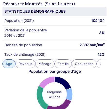
Découvrez
Montréal (Saint-Laurent)
STATISTIQUES DÉMOGRAPHIQUES
Population (2021)
102 104
Variation de la pop. entre
3%
2016 et 2021
2
Densité de population
2 387
hab/km
Taux de chômage (2021)
12%
Âge
Revenus
Ménage
Famille
Occupation
Const
Population par groupe d'âge
Moyenne
40 ans