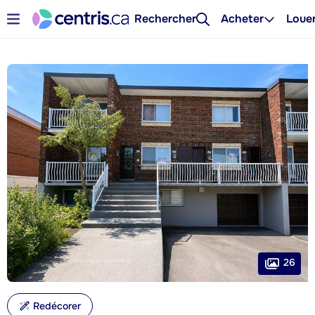
Rechercher
Acheter
Loue
26
Redécorer