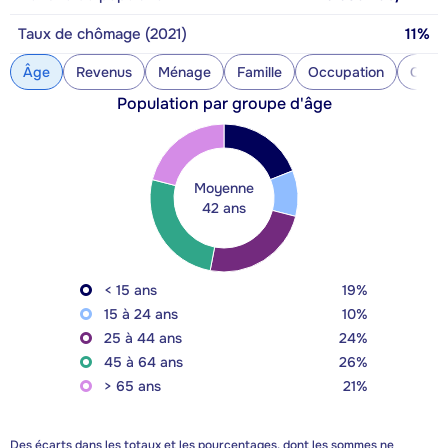
Taux de chômage (2021)
11%
Âge
Revenus
Ménage
Famille
Occupation
Const
Population par groupe d'âge
Moyenne
42 ans
< 15 ans
19%
15 à 24 ans
10%
25 à 44 ans
24%
45 à 64 ans
26%
> 65 ans
21%
Des écarts dans les totaux et les pourcentages, dont les sommes ne