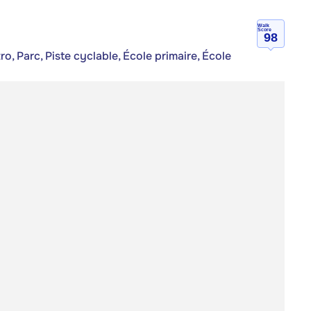
Walk
Score
98
, Parc, Piste cyclable, École primaire, École