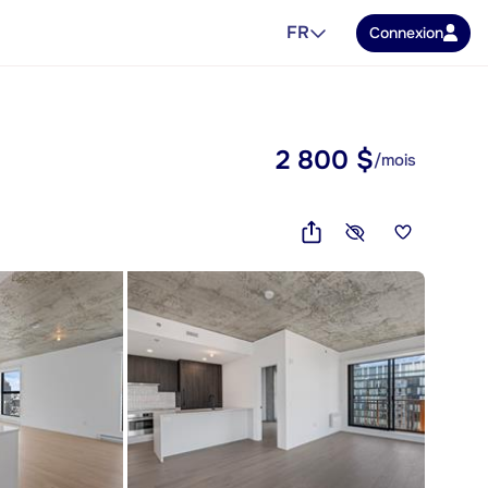
FR
Connexion
2 800 $
/mois