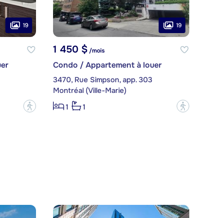
19
19
1 450 $
/mois
er
Condo / Appartement à louer
3470, Rue Simpson, app. 303
Montréal (Ville-Marie)
?
?
1
1