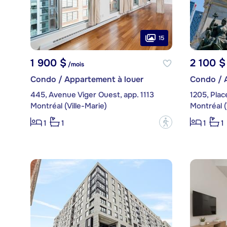
15
1 900 $
2 100 $
/mois
Condo / Appartement à louer
Condo / 
445, Avenue Viger Ouest, app. 1113
1205, Place
Montréal (Ville-Marie)
Montréal (
?
1
1
1
1