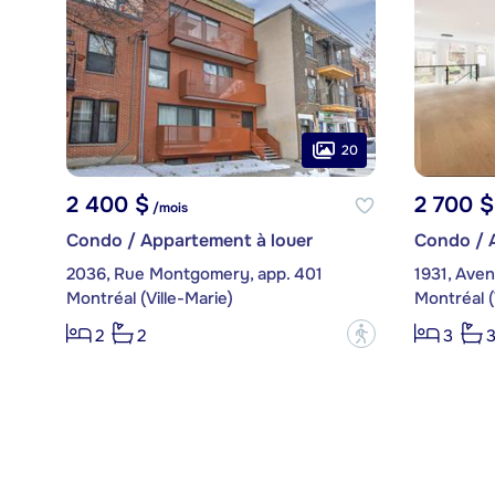
20
2 400 $
2 700 $
/mois
Condo / Appartement à louer
Condo / 
2036, Rue Montgomery, app. 401
1931, Ave
Montréal (Ville-Marie)
Montréal (
?
2
2
3