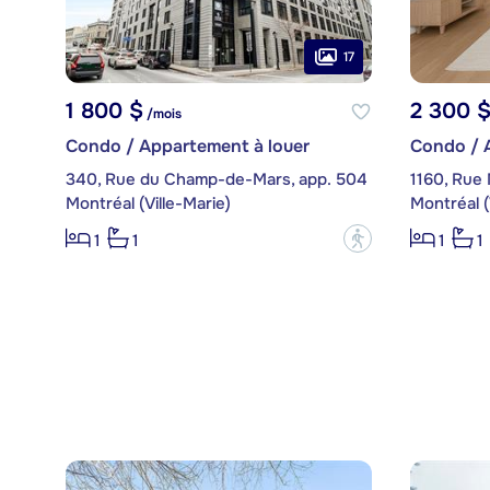
17
1 800 $
2 300 
/mois
Condo / Appartement à louer
Condo / 
340, Rue du Champ-de-Mars, app. 504
1160, Rue
Montréal (Ville-Marie)
Montréal (
?
1
1
1
1