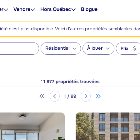
er
Vendre
Hors Québec
Blogue
été n'est plus disponible. Voici d'autres propriétés semblables da
Résidentiel
À louer
Prix
*
1 977
propriétés trouvées
1 / 99