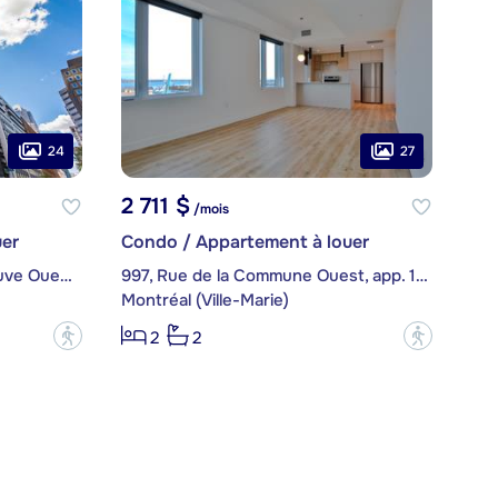
24
27
2 711 $
/mois
er
Condo / Appartement à louer
350, boulevard De Maisonneuve Ouest, app. 510
997, Rue de la Commune Ouest, app. 1815
Montréal (Ville-Marie)
?
?
2
2