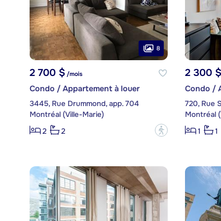
8
2 700 $
2 300 
/mois
Condo / Appartement à louer
Condo / 
3445, Rue Drummond, app. 704
720, Rue 
Montréal (Ville-Marie)
Montréal (
?
2
2
1
1