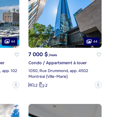
64
44
7 000 $
/mois
er
Condo / Appartement à louer
 app. 102
1050, Rue Drummond, app. 4502
Montréal (Ville-Marie)
?
?
2
2