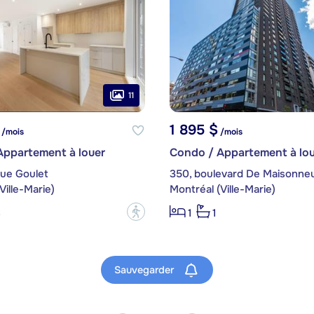
11
1 895 $
/mois
/mois
Appartement à louer
Condo / Appartement à lou
nue Goulet
Ville-Marie)
Montréal (Ville-Marie)
?
3
1
1
Sauvegarder