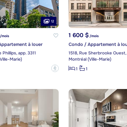
12
1 600 $
/mois
/mois
Appartement à louer
Condo / Appartement à lou
 Phillips, app. 3311
1518, Rue Sherbrooke Ouest, 
Ville-Marie)
Montréal (Ville-Marie)
?
1
1