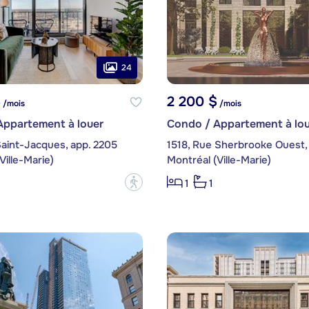
24
$
2 200 $
/mois
/mois
Appartement à louer
Condo / Appartement à lou
Saint-Jacques, app. 2205
1518, Rue Sherbrooke Ouest,
Ville-Marie)
Montréal (Ville-Marie)
?
1
1