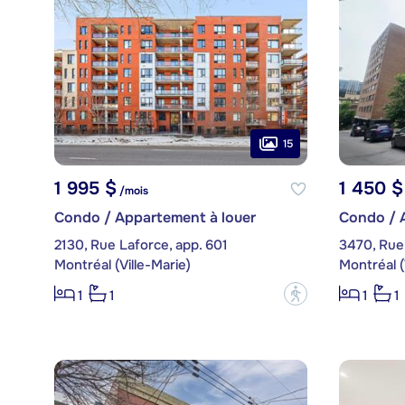
15
1 995 $
1 450 $
/mois
Condo / Appartement à louer
Condo / 
2130, Rue Laforce, app. 601
3470, Rue
Montréal (Ville-Marie)
Montréal (
?
1
1
1
1