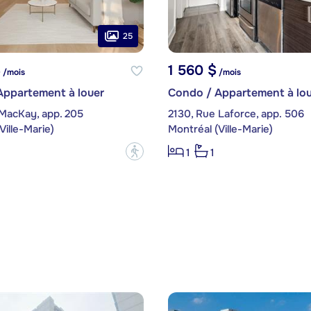
25
$
1 560 $
/mois
/mois
Appartement à louer
Condo / Appartement à lou
 MacKay, app. 205
2130, Rue Laforce, app. 506
Ville-Marie)
Montréal (Ville-Marie)
?
1
1