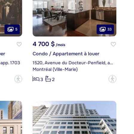
5
33
4 700 $
/mois
er
Condo / Appartement à louer
 app. 1703
1520, Avenue du Docteur-Penfield, app. 72
Montréal (Ville-Marie)
?
?
3
2