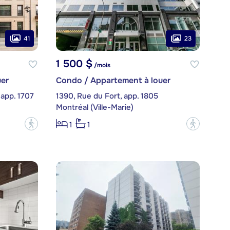
41
23
1 500 $
/mois
er
Condo / Appartement à louer
app. 1707
1390, Rue du Fort, app. 1805
Montréal (Ville-Marie)
?
?
1
1