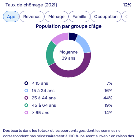
Taux de chômage (2021)
12%
Âge
Revenus
Ménage
Famille
Occupation
Const
Population par groupe d'âge
Moyenne
39 ans
< 15 ans
7%
15 à 24 ans
16%
25 à 44 ans
44%
45 à 64 ans
19%
> 65 ans
14%
Des écarts dans les totaux et les pourcentages, dont les sommes ne
correspondent pas nécessairement à 100 %, peuvent survenir en raison
des