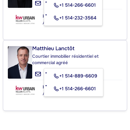
+1 514-266-6601
KELLER WILLIAMS URBAIN
+1 514-232-3564
Agence immobilière
Matthieu Lanctôt
Courtier immobilier résidentiel et
commercial agréé
+1 514-889-6609
KELLER WILLIAMS URBAIN
+1 514-266-6601
Agence immobilière