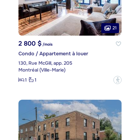
21
2 800 $
/mois
Condo / Appartement à louer
130, Rue McGill, app. 205
Montréal (Ville-Marie)
1
1
?