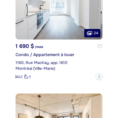
24
1 690 $
/mois
Condo / Appartement à louer
1160, Rue MacKay, app. 1610
Montréal (Ville-Marie)
1
1
?