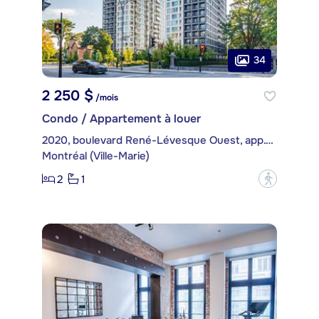
34
2 250 $
/mois
Condo / Appartement à louer
2020, boulevard René-Lévesque Ouest, app. 1506
Montréal (Ville-Marie)
2
1
?