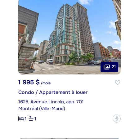
21
1 995 $
/mois
Condo / Appartement à louer
1625, Avenue Lincoln, app. 701
Montréal (Ville-Marie)
1
1
?