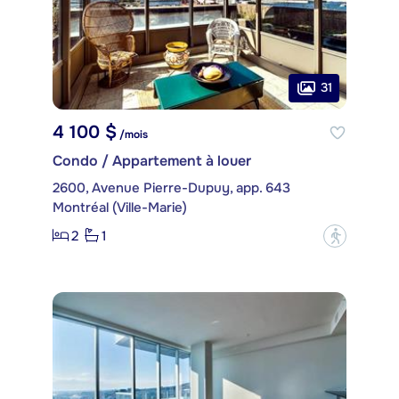
31
4 100 $
/mois
Condo / Appartement à louer
2600, Avenue Pierre-Dupuy, app. 643
Montréal (Ville-Marie)
2
1
?