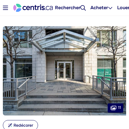
Rechercher
Acheter
Loue
11
Redécorer