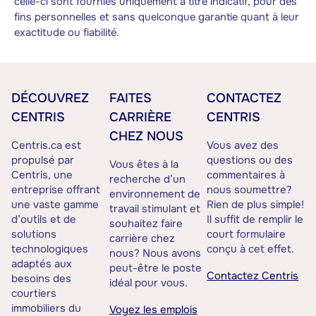
celle-ci sont fournies uniquement à titre indicatif, pour des
fins personnelles et sans quelconque garantie quant à leur
exactitude ou fiabilité.
DÉCOUVREZ
FAITES
CONTACTEZ
CENTRIS
CARRIÈRE
CENTRIS
CHEZ NOUS
Centris.ca est
Vous avez des
propulsé par
questions ou des
Vous êtes à la
Centris, une
commentaires à
recherche d’un
entreprise offrant
nous soumettre?
environnement de
une vaste gamme
Rien de plus simple!
travail stimulant et
d’outils et de
Il suffit de remplir le
souhaitez faire
solutions
court formulaire
carrière chez
technologiques
conçu à cet effet.
nous? Nous avons
adaptés aux
peut-être le poste
Contactez Centris
besoins des
idéal pour vous.
courtiers
immobiliers du
Voyez les emplois