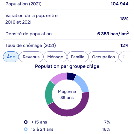
Population (2021)
104 944
Variation de la pop. entre
18%
2016 et 2021
2
Densité de population
6 353
hab/km
Taux de chômage (2021)
12%
Âge
Revenus
Ménage
Famille
Occupation
Const
Population par groupe d'âge
Moyenne
39 ans
< 15 ans
7%
15 à 24 ans
16%