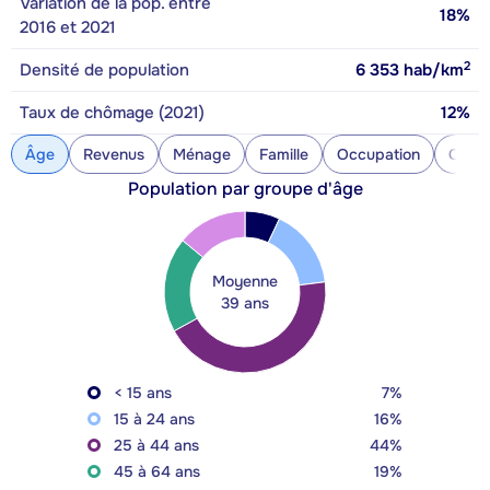
Variation de la pop. entre
18%
2016 et 2021
2
Densité de population
6 353
hab/km
Taux de chômage (2021)
12%
Âge
Revenus
Ménage
Famille
Occupation
Const
Population par groupe d'âge
Moyenne
39 ans
< 15 ans
7%
15 à 24 ans
16%
25 à 44 ans
44%
45 à 64 ans
19%