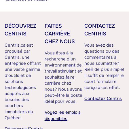
DÉCOUVREZ
FAITES
CONTACTEZ
CENTRIS
CARRIÈRE
CENTRIS
CHEZ NOUS
Centris.ca est
Vous avez des
propulsé par
questions ou des
Vous êtes à la
Centris, une
commentaires à
recherche d’un
entreprise offrant
nous soumettre?
environnement de
une vaste gamme
Rien de plus simple!
travail stimulant et
d’outils et de
Il suffit de remplir le
souhaitez faire
solutions
court formulaire
carrière chez
technologiques
conçu à cet effet.
nous? Nous avons
adaptés aux
peut-être le poste
Contactez Centris
besoins des
idéal pour vous.
courtiers
immobiliers du
Voyez les emplois
Québec.
disponibles
Découvrez Centris